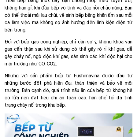
Thân bếp bằng Inox dày dặn chống móp méo tuyệt đối,
không han gỉ, khi đầu bếp vô tình va đập nồi chảo nặng. Bạn
có thể thoải mái lau chùi, vệ sinh bếp bằng khăn ẩm sau mỗi
ca làm việc mà không sợ ảnh hưởng đến linh kiện điện tử
bên trong.
Đối với bếp gas công nghiệp, chỉ cần sơ ý, không khóa van
gas cẩn thận sau khi sử dụng có thể gây rò rỉ khí gas, dễ
gây cháy nổ, ngộ độc khí gas, sản sinh các khí độc hại cho
môi trường như CO, CO2.
Nhưng với sản phẩm bếp từ Fushimavina được đầu tư
những bước đột phá hiện đại, thân thiện và bảo vệ môi
trường. Bên cạnh đó, quá trình nấu ăn của bếp từ không hề
có lửa nên đạt tiêu chí an toàn cao. hạn chế tối đa tình
trạng cháy nổ trong khu bếp.