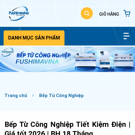
Bỏ
qua
nội
dung
DANH MỤC SẢN PHẨM
Trang chủ
Bếp Từ Công Nghiệp
Bếp Từ Công Nghiệp Tiết Kiệm Điện |
Giá tốt 2026 | BH 18 Tháng