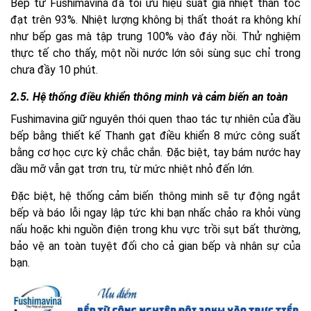
Bếp từ Fushimavina đã tối ưu hiệu suất gia nhiệt thần tốc
đạt trên 93%. Nhiệt lượng không bị thất thoát ra không khí
như bếp gas mà tập trung 100% vào đáy nồi. Thử nghiệm
thực tế cho thấy, một nồi nước lớn sôi sùng sục chỉ trong
chưa đầy 10 phút.
2.5. Hệ thống điều khiển thông minh và cảm biến an toàn
Fushimavina giữ nguyên thói quen thao tác tự nhiên của đầu
bếp bằng thiết kế Thanh gạt điều khiển 8 mức công suất
bằng cơ học cực kỳ chắc chắn. Đặc biệt, tay bám nước hay
dầu mỡ vẫn gạt trơn tru, từ mức nhiệt nhỏ đến lớn.
Đặc biệt, hệ thống cảm biến thông minh sẽ tự động ngắt
bếp và báo lỗi ngay lập tức khi bạn nhấc chảo ra khỏi vùng
nấu hoặc khi nguồn điện trong khu vực trồi sụt bất thường,
bảo vệ an toàn tuyệt đối cho cả gian bếp và nhân sự của
bạn.