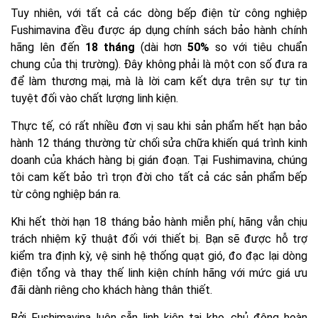
Tuy nhiên, với tất cả các dòng bếp điện từ công nghiệp
Fushimavina đều được áp dụng chính sách bảo hành chính
hãng lên đến
18 tháng
(dài hơn
50%
so với tiêu chuẩn
chung của thị trường). Đây không phải là một con số đưa ra
để làm thương mại, mà là lời cam kết dựa trên sự tự tin
tuyệt đối vào chất lượng linh kiện.
Thực tế, có rất nhiều đơn vị sau khi sản phẩm hết hạn bảo
hành 12 tháng thường từ chối sửa chữa khiến quá trình kinh
doanh của khách hàng bị gián đoạn. Tại Fushimavina, chúng
tôi cam kết bảo trì trọn đời cho tất cả các sản phẩm bếp
từ công nghiệp bán ra.
Khi hết thời hạn 18 tháng bảo hành miễn phí, hãng vẫn chịu
trách nhiệm kỹ thuật đối với thiết bị. Bạn sẽ được hỗ trợ
kiểm tra định kỳ, vệ sinh hệ thống quạt gió, đo đạc lại dòng
điện tổng và thay thế linh kiện chính hãng với mức giá ưu
đãi dành riêng cho khách hàng thân thiết.
Bởi Fushimavina luôn sẵn linh kiện tại kho, chủ động hoàn