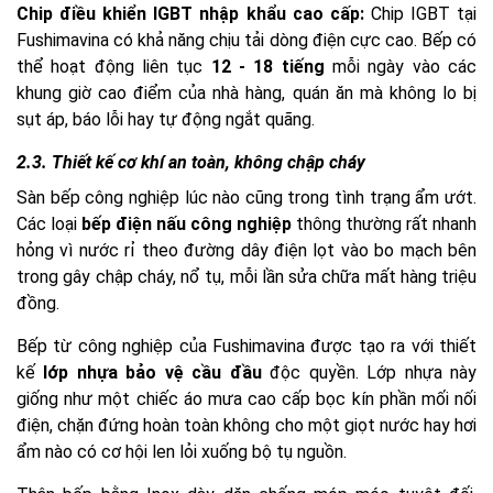
Chip điều khiển IGBT nhập khẩu cao cấp:
Chip IGBT tại
Fushimavina có khả năng chịu tải dòng điện cực cao. Bếp có
thể hoạt động liên tục
12 - 18 tiếng
mỗi ngày vào các
khung giờ cao điểm của nhà hàng, quán ăn mà không lo bị
sụt áp, báo lỗi hay tự động ngắt quãng.
2.3. Thiết kế cơ khí an toàn, không chập cháy
Sàn bếp công nghiệp lúc nào cũng trong tình trạng ẩm ướt.
Các loại
bếp điện nấu công nghiệp
thông thường rất nhanh
hỏng vì nước rỉ theo đường dây điện lọt vào bo mạch bên
trong gây chập cháy, nổ tụ, mỗi lần sửa chữa mất hàng triệu
đồng.
Bếp từ công nghiệp của Fushimavina được tạo ra với thiết
kế
lớp nhựa bảo vệ cầu đầu
độc quyền. Lớp nhựa này
giống như một chiếc áo mưa cao cấp bọc kín phần mối nối
điện, chặn đứng hoàn toàn không cho một giọt nước hay hơi
ẩm nào có cơ hội len lỏi xuống bộ tụ nguồn.