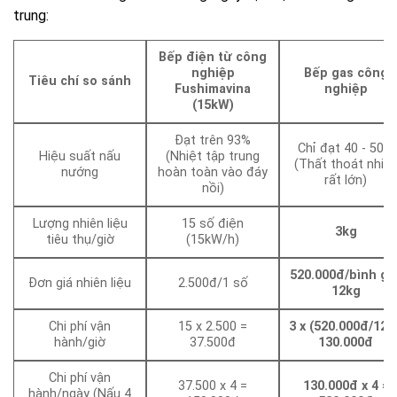
trung:
Bếp điện từ công
nghiệp
Bếp gas công
Tiêu chí so sánh
Fushimavina
nghiệp
(15kW)
Đạt trên 93%
Chỉ đạt 40 - 50%
Hiệu suất nấu
(Nhiệt tập trung
(Thất thoát nhiệt
nướng
hoàn toàn vào đáy
rất lớn)
nồi)
Lượng nhiên liệu
15 số điện
3kg
tiêu thụ/giờ
(15kW/h)
520.000đ/bình ga
Đơn giá nhiên liệu
2.500đ/1 số
12kg
Chi phí vận
15 x 2.500 =
3 x (520.000đ/12) 
hành/giờ
37.500đ
130.000đ
Chi phí vận
37.500 x 4 =
130.000đ x 4 =
hành/ngày (Nấu 4