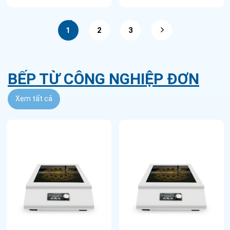
1
2
3
BẾP TỪ CÔNG NGHIỆP ĐƠN
Xem tất cả