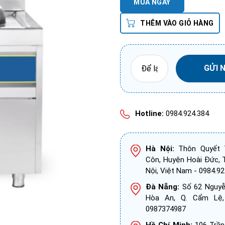
MUA NGAY
THÊM VÀO GIỎ HÀNG
Hotline:
0984.924.384
Hà Nội:
Thôn Quyết T
Côn, Huyện Hoài Đức, 
Nội, Việt Nam - 0984.92
Đà Nẵng:
Số 62 Nguyễn
Hòa An, Q. Cẩm Lệ
0987374987