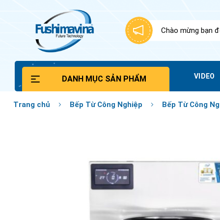
Bỏ
qua
nội
Chào mừng bạn đế
dung
VIDEO
DANH MỤC SẢN PHẨM
Trang chủ
Bếp Từ Công Nghiệp
Bếp Từ Công Ng