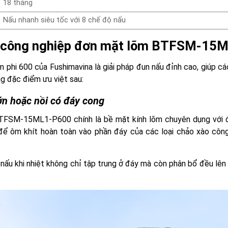
18 tháng
Nấu nhanh siêu tốc với 8 chế độ nấu
 từ công nghiệp đơn mặt lõm BTFSM-1
hi 600 của Fushimavina là giải pháp đun nấu đỉnh cao, giúp cá
ững đặc điểm ưu việt sau:
lớn hoặc nồi có đáy cong
TFSM-15ML1-P600 chính là bề mặt kính lõm chuyên dụng với đư
để ôm khít hoàn toàn vào phần đáy của các loại chảo xào côn
 nấu khi nhiệt không chỉ tập trung ở đáy mà còn phân bổ đều lên 