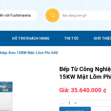
Tìm
n với Fushimavina
kiếm:
HỖ TRỢ KHÁCH HÀNG
TIN TỨC
GIỚI THIỆ
hiệp Đơn 15KW Mặt Lõm Phi 600
Bếp Từ Công Nghi
15KW Mặt Lõm Phi
Giá:
35.640.000
₫
Bếp Từ Công Nghiệp Đơn 15K