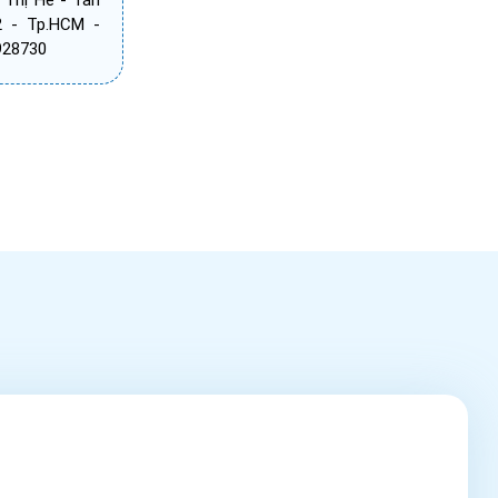
 Thị Hè - Tân
2 - Tp.HCM -
8928730