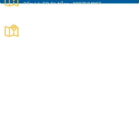
Cẩm Lệ, TP. Đà Nẵng - 0987374987
Thanh Hóa:
Số 18, Đường 15, TDP Quảng Giao, P.
Nam Sầm Sơn, Thanh Hoá - 0983325784
Công Ty TNHH Xuất Nhập Khẩu Và Sản Xuất Kama
Mã số thuế:
0109890047
Địa Chỉ:
Thôn Quyết Tiến, Xã An Khánh, Thành Phố Hà
Nội, Việt Nam