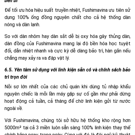
bền bỉ
Để tối ưu hóa hiệu suất truyền nhiệt, Fushimavina ưu tiên sử
dụng 100% ống đồng nguyên chất cho cả hệ thống dàn
nóng và dàn lạnh.
So với dàn nhôm hay dàn sắt dễ bị oxy hóa gây thủng dàn,
dàn đồng của Fushimavina mang lại độ bền hóa học tuyệt
đối, dẫn nhiệt nhanh và cực kỳ dễ dàng bảo trì, hàn gắn nếu
chẳng may xảy ra va đập vật lý.
6.5. Yên tâm sử dụng với linh kiện sẵn có và chính sách bảo
trì trọn đời
Nỗi sợ lớn nhất của các chủ quán khi dùng tủ nhập khẩu
nguyên chiếc là mỗi lần máy gặp sự cố gần như phải dừng
hoạt động cả tuần, cả tháng để chờ linh kiện gửi từ nước
ngoài về.
Với Fushimavina, chúng tôi sở hữu hệ thống kho rộng hơn
5000m² tại cả 3 miền luôn sẵn sàng 100% linh kiện thay thế
chính hãng ngay trong ngày. Cùng với đó là đội ngũ kỹ thuật