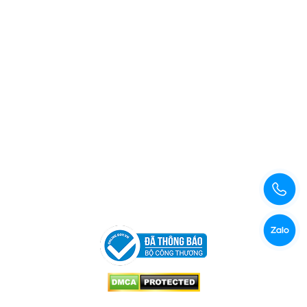
Xem bản đồ đường đi
Copyright © 2026 Công Ty TNHH Xuất Nhập Khẩu Và Sản
Xuất Kama