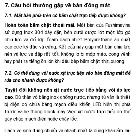
7. Câu hỏi thường gặp về bàn đông mát
7.1. Mặt bàn phía trên có băm chặt trực tiếp được không?
Hoàn toàn băm chặt thoải mái.
Mặt bàn của Fushimavina
sử dụng Inox 304 dày dặn, bên dưới được lót một lớp gỗ
chịu lực và đổ lớp foam cách nhiệt Polyurethane áp suất
cao cực kỳ đặc và cứng. Kết cấu này giúp mặt bàn chịu lực
nén và lực va đập rất tốt, không lo bị móp méo, cong vênh
hay phát ra tiếng ồn lớn khi đầu bếp băm chặt thịt, xương.
7.2. Có thể dùng vòi nước xịt trực tiếp vào bàn đông mát để
rửa cho nhanh được không?
Tuyệt đối không nên xịt nước trực tiếp bằng vòi áp lực
cao
. Dù thân vỏ bằng inox chống nước, nhưng tủ vẫn là thiết
bị điện có chứa bảng mạch điều khiển LED hiển thị phía
trước và hệ thống block máy. Việc xịt nước trực tiếp có thể
gây chập mạch điện hoặc cháy lốc.
Cách vệ sinh đúng chuẩn và nhanh nhất là dùng khăn ẩm lau