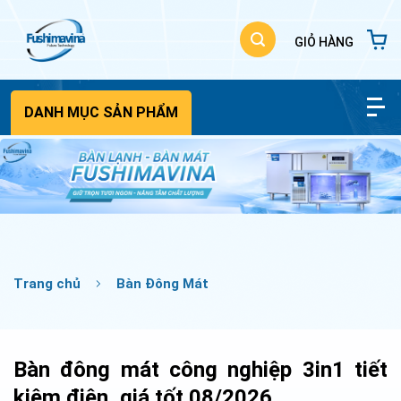
Bỏ
qua
nội
dung
DANH MỤC SẢN PHẨM
Trang chủ
Bàn Đông Mát
Bàn đông mát công nghiệp 3in1 tiết
kiệm điện, giá tốt 08/2026