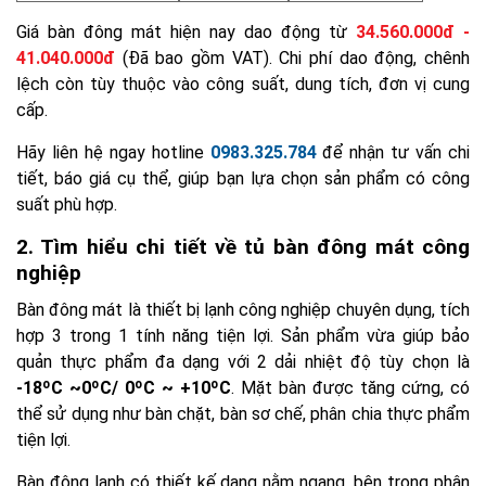
Giá bàn đông mát hiện nay dao động từ
34.560.000đ -
41.040.000đ
(Đã bao gồm VAT). Chi phí dao động, chênh
lệch còn tùy thuộc vào công suất, dung tích, đơn vị cung
cấp.
Hãy liên hệ ngay hotline
0983.325.784
để nhận tư vấn chi
tiết, báo giá cụ thể, giúp bạn lựa chọn sản phẩm có công
suất phù hợp.
2. Tìm hiểu chi tiết về tủ bàn đông mát công
nghiệp
Bàn đông mát là thiết bị lạnh công nghiệp chuyên dụng, tích
hợp 3 trong 1 tính năng tiện lợi. Sản phẩm vừa giúp bảo
quản thực phẩm đa dạng với 2 dải nhiệt độ tùy chọn là
-18ºC ~0ºC/ 0ºC ~ +10ºC
. Mặt bàn được tăng cứng, có
thể sử dụng như bàn chặt, bàn sơ chế, phân chia thực phẩm
tiện lợi.
Bàn đông lạnh có thiết kế dạng nằm ngang, bên trong phân