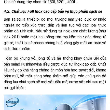
tích sử dụng tùy chọn từ 250l, 320L, 400l…
4.2. Chất liệu Full Inox cao cấp bảo vệ thực phẩm sạch sẽ
Bàn salad là thiết bị có môi trường làm việc cực kỳ khắc
nghiệt do tiếp xúc trực tiếp và liên tục với các loại thực
phẩm có tính axit. Nếu sử dụng tủ inox kém chất lượng (như
inox 201) hoặc mặt sau bằng tôn mạ kẽm như các dòng tủ
giá rẻ, thiết bị sẽ nhanh chóng bị ố vàng gây mất an toàn vệ
sinh thực phẩm.
Toàn bộ khung vỏ, lòng tủ và hệ thống khay chứa GN của
bàn salad Fushimavina đều được đúc từ Inox cao cấp. Chất
liệu này có khả năng chống ăn mòn hóa học tuyệt đối, không
bám mùi, bề mặt sáng bóng thẩm mỹ, giúp các chủ quán dễ
dàng lau chùi sạch sẽ mọi vết dầu mỡ, nước sốt chỉ sau một
cái gạt khăn.