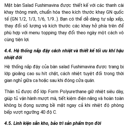
Mặt bàn Salad Fushimavina được thiết kế với các thanh cài
khay thông minh, chuẩn hóa theo kích thước khay GN quốc
tế (GN 1/2, 1/3, 1/6, 1/9...). Bạn có thể dễ dàng tự sắp xếp,
thay đổi số lượng và kích thước các khay hở phía trên để
phù hợp với menu topping thay đổi theo ngày một cách vô
cùng tiện lợi.
4.4. Hệ thống nắp đậy cách nhiệt và thiết kế tối ưu khí hậu
nhiệt đới
Hệ thống nắp đậy của bàn salad Fushimavina được trang bị
lớp gioăng cao su hít chặt, cách nhiệt tuyệt đối trong thời
gian nghỉ giữa ca hoặc sau khi đóng cửa quán.
Thân tủ được đổ lớp Form Polyurethane giữ nhiệt siêu dày,
giúp tủ vận hành mượt mà, tiết kiệm điện năng và hoàn toàn
không bị đọng sương bề mặt ngay cả khi nhiệt độ phòng
bếp vượt ngưỡng 40 độ C.
4.5. Linh kiện sẵn kho, bảo trì sản phẩm trọn đời