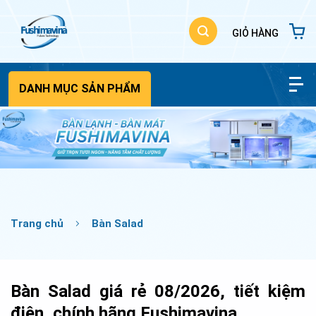
Bỏ
qua
nội
dung
DANH MỤC SẢN PHẨM
Trang chủ
Bàn Salad
Bàn Salad giá rẻ 08/2026, tiết kiệm
điện, chính hãng Fushimavina