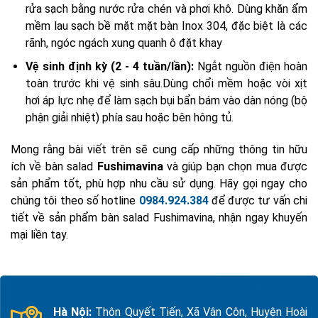
rửa sạch bằng nước rửa chén và phơi khô. Dùng khăn ẩm
mềm lau sạch bề mặt mặt bàn Inox 304, đặc biệt là các
rãnh, ngóc ngách xung quanh ô đặt khay
Vệ sinh định kỳ (2 - 4 tuần/lần):
Ngắt nguồn điện hoàn
toàn trước khi vệ sinh sâu.Dùng chổi mềm hoặc vòi xịt
hơi áp lực nhẹ để làm sạch bụi bẩn bám vào dàn nóng (bộ
phận giải nhiệt) phía sau hoặc bên hông tủ.
Mong rằng bài viết trên sẽ cung cấp những thông tin hữu
ích về bàn salad
Fushimavina
và giúp bạn chọn mua được
sản phẩm tốt, phù hợp nhu cầu sử dụng. Hãy gọi ngay cho
chúng tôi theo số hotline
0984.924.384
để được tư vấn chi
tiết về sản phẩm bàn salad Fushimavina, nhận ngay khuyến
mại liền tay.
Hà Nội:
Thôn Quyết Tiến, Xã Vân Côn, Huyện Hoài