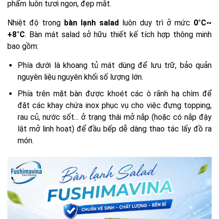
phẩm luôn tươi ngon, đẹp mắt.
Nhiệt độ trong
bàn lạnh salad
luôn duy trì ở mức
0°C~
+8°C
. Bàn mát salad sở hữu thiết kế tích hợp thông minh
bao gồm:
Phía dưới là khoang tủ mát dùng để lưu trữ, bảo quản
nguyên liệu nguyên khối số lượng lớn.
Phía trên mặt bàn được khoét các ô rãnh hạ chìm để
đặt các khay chứa inox phục vụ cho việc đựng topping,
rau củ, nước sốt... ở trạng thái mở nắp (hoặc có nắp đậy
lật mở linh hoạt) để đầu bếp dễ dàng thao tác lấy đồ ra
món.