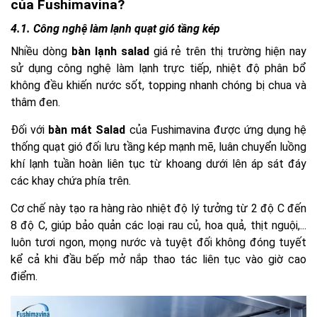
của Fushimavina?
4.1. Công nghệ làm lạnh quạt gió tầng kép
Nhiều dòng
bàn lạnh salad
giá rẻ trên thị trường hiện nay
sử dụng công nghệ làm lạnh trực tiếp, nhiệt độ phân bổ
không đều khiến nước sốt, topping nhanh chóng bị chua và
thâm đen.
Đối với
bàn mát Salad
của Fushimavina được ứng dụng hệ
thống quạt gió đối lưu tầng kép mạnh mẽ, luân chuyển luồng
khí lạnh tuần hoàn liên tục từ khoang dưới lên áp sát đáy
các khay chứa phía trên.
Cơ chế này tạo ra hàng rào nhiệt độ lý tưởng từ 2 độ C đến
8 độ C, giúp bảo quản các loại rau củ, hoa quả, thịt nguội,...
luôn tươi ngon, mọng nước và tuyệt đối không đóng tuyết
kể cả khi đầu bếp mở nắp thao tác liên tục vào giờ cao
điểm.