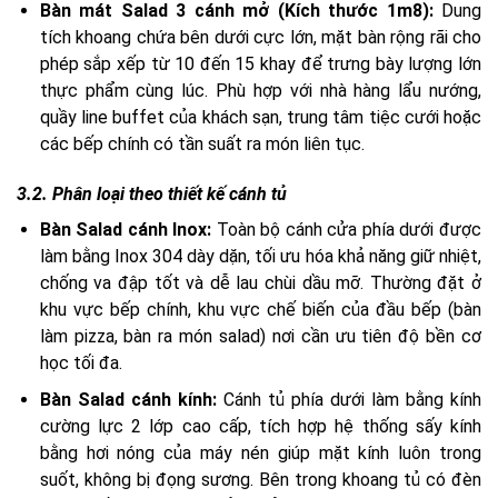
Bàn mát Salad 3 cánh mở (Kích thước 1m8):
Dung
tích khoang chứa bên dưới cực lớn, mặt bàn rộng rãi cho
phép sắp xếp từ 10 đến 15 khay để trưng bày lượng lớn
thực phẩm cùng lúc. Phù hợp với nhà hàng lẩu nướng,
quầy line buffet của khách sạn, trung tâm tiệc cưới hoặc
các bếp chính có tần suất ra món liên tục.
3.2. Phân loại theo thiết kế cánh tủ
Bàn Salad cánh Inox:
Toàn bộ cánh cửa phía dưới được
làm bằng Inox 304 dày dặn, tối ưu hóa khả năng giữ nhiệt,
chống va đập tốt và dễ lau chùi dầu mỡ. Thường đặt ở
khu vực bếp chính, khu vực chế biến của đầu bếp (bàn
làm pizza, bàn ra món salad) nơi cần ưu tiên độ bền cơ
học tối đa.
Bàn Salad cánh kính:
Cánh tủ phía dưới làm bằng kính
cường lực 2 lớp cao cấp, tích hợp hệ thống sấy kính
bằng hơi nóng của máy nén giúp mặt kính luôn trong
suốt, không bị đọng sương. Bên trong khoang tủ có đèn