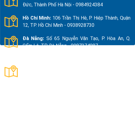
Đức, Thành Phố Hà Nội - 0984924384
Hồ Chí Minh:
106 Trần Thị Hè, P. Hiệp Thành, Quận
12, TP. Hồ Chí Minh - 0938928730
Đà Nẵng:
Số 65 Nguyễn Văn Tạo, P. Hòa An, Q.
Cẩm Lệ, TP. Đà Nẵng - 0987374987
Thanh Hóa:
Số 18, Đường 15, TDP Quảng Giao, P.
Nam Sầm Sơn, Thanh Hoá - 0983325784