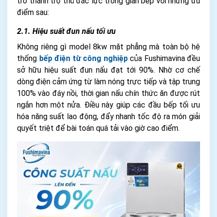
trở thành trợ thủ đắc lực trong gian bếp với những ưu
điểm sau:
2.1. Hiệu suất đun nấu tối ưu
Không riêng gì model 8kw mặt phẳng mà toàn bộ hệ
thống
bếp điện từ công nghiệp
của Fushimavina đều
sở hữu hiệu suất đun nấu đạt tới 90%. Nhờ cơ chế
dòng điện cảm ứng từ làm nóng trực tiếp và tập trung
100% vào đáy nồi, thời gian nấu chín thức ăn được rút
ngắn hơn một nửa. Điều này giúp các đầu bếp tối ưu
hóa năng suất lao động, đẩy nhanh tốc độ ra món giải
quyết triệt để bài toán quá tải vào giờ cao điểm.