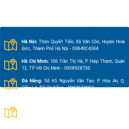
Hà Nội:
Thôn Quyết Tiến, Xã Vân Côn, Huyện Hoài
Đức, Thành Phố Hà Nội - 0984924384
Hồ Chí Minh:
106 Trần Thị Hè, P. Hiệp Thành, Quận
12, TP. Hồ Chí Minh - 0938928730
Đà Nẵng:
Số 65 Nguyễn Văn Tạo, P. Hòa An, Q.
Cẩm Lệ, TP. Đà Nẵng - 0987374987
Thanh Hóa:
Số 18, Đường 15, TDP Quảng Giao, P.
Nam Sầm Sơn, Thanh Hoá - 0983325784