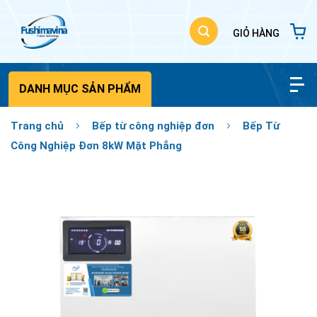
Bỏ
qua
nội
dung
DANH MỤC SẢN PHẨM
Trang chủ
Bếp từ công nghiệp đơn
Bếp Từ
Công Nghiệp Đơn 8kW Mặt Phẳng