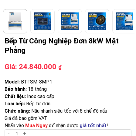
Bếp Từ Công Nghiệp Đơn 8kW Mặt
Phẳng
Giá:
24.840.000
₫
Model:
BTFSM-8MP1
Bảo hành:
18 tháng
Chất liệu:
Inox cao cấp
Loại bếp:
Bếp từ đơn
Chức năng:
Nấu nhanh siêu tốc với 8 chế độ nấu
Giá đã bao gồm VAT
Nhấn vào
Mua Ngay
để nhận được
giá tốt nhất
!
Bếp Từ Công Nghiệp Đơn 8kW Mặt Phẳng số lượng