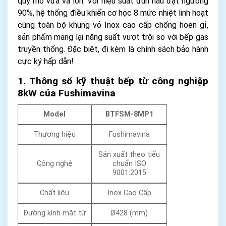
quy mô vừa và lớn. Với hiệu suất đun nấu đạt ngưỡng
90%, hệ thống điều khiển cơ học 8 mức nhiệt linh hoạt
cùng toàn bộ khung vỏ Inox cao cấp chống hoen gỉ,
sản phẩm mang lại năng suất vượt trội so với bếp gas
truyền thống. Đặc biệt, đi kèm là chính sách bảo hành
cực ký hấp dẫn!
1. Thông số kỹ thuật bếp từ công nghiệp
8kW của Fushimavina
Model
BTFSM-8MP1
Thương hiệu
Fushimavina
Sản xuất theo tiểu
Công nghệ
chuẩn ISO
9001:2015
Chất liệu
Inox Cao Cấp
Đường kính mặt từ
Ø428 (mm)