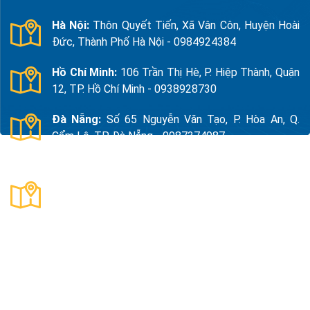
Hà Nội:
Thôn Quyết Tiến, Xã Vân Côn, Huyện Hoài
Đức, Thành Phố Hà Nội - 0984924384
Hồ Chí Minh:
106 Trần Thị Hè, P. Hiệp Thành, Quận
12, TP. Hồ Chí Minh - 0938928730
Đà Nẵng:
Số 65 Nguyễn Văn Tạo, P. Hòa An, Q.
Cẩm Lệ, TP. Đà Nẵng - 0987374987
Thanh Hóa:
Số 18, Đường 15, TDP Quảng Giao, P.
Nam Sầm Sơn, Thanh Hoá - 0983325784