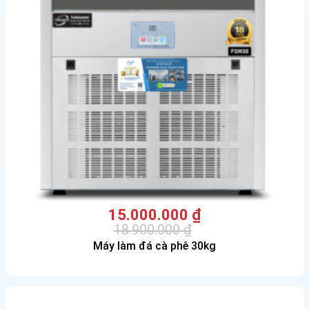
15.000.000
₫
18.900.000
₫
Giá
Giá
Máy làm đá cà phê 30kg
gốc
hiện
là:
tại
18.900.000 ₫.
là:
15.000.000 ₫.