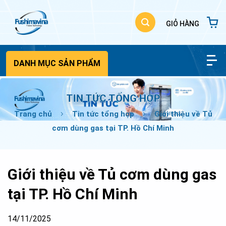
Bỏ
qua
nội
dung
DANH MỤC SẢN PHẨM
TIN TỨC TỔNG HỢP
Trang chủ
Tin tức tổng hợp
Giới thiệu về ​Tủ
cơm dùng gas tại TP. Hồ Chí Minh
Giới thiệu về ​Tủ cơm dùng gas
tại TP. Hồ Chí Minh
14/11/2025