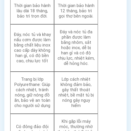
Thời gian bảo hành
Thời gian bảo hành
lâu dài 18 tháng,
12 tháng, bảo trì
bảo trì trọn đời.
gọi thợ bên ngoài.
Đáy và nóc tủ đa
Đáy, nóc tủ và khay
phần được làm
nấu cơm được làm
bằng nhôm, sắt
bằng chất liệu inox
hoặc inox, dễ bị
cao cấp dày không
han gỉ và có độ
han gỉ, có độ bền
chịu lực, nhiệt kém,
cao, chịu lực tốt
dễ hỏng hóc.
Trang bị lớp
Lớp cách nhiệt
Polyurethane: Giúp
không đảm bảo,
cách nhiệt, tránh
gây thất thoát
nóng, giữ nóng đồ
nhiệt, bề mặt tủ bị
ăn, bảo vệ an toàn
nóng gây nguy
cho người sử dụng
hiểm
Khi gặp lỗi máy
Có đông đảo đội
móc, thường nhờ