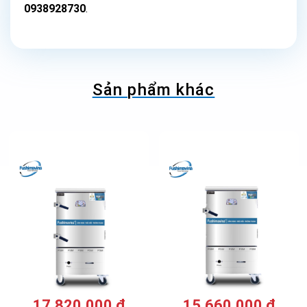
0938928730
.
Sản phẩm khác
17.820.000
₫
15.660.000
₫