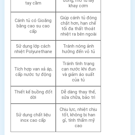
đóng, mở tủ lấy
tay cầm
khay cơm
Giúp cánh tủ đóng
Cánh tủ có Gioăng
chặt hơn, hạn chế
bằng cao su cao
tối đa thất thoát
cấp
nhiệt ra bên ngoài
Sử dụng lớp cách
Tránh nóng ảnh
nhiệt Polyurethane
hưởng đến vỏ tủ
Tránh tình trạng
Tích hợp van xả áp,
cạn nước khi đun
cấp nước tự động
và giảm áo suất
của tủ
Thiết kế buồng đốt
Dễ dàng thay thế,
dời
sửa chữa, bảo trì
Chịu lực, nhiệt chịu
Sử dụng chất liệu
tốt, không bị han
inox cao cấp
gỉ, tính thẩm mỹ
cao