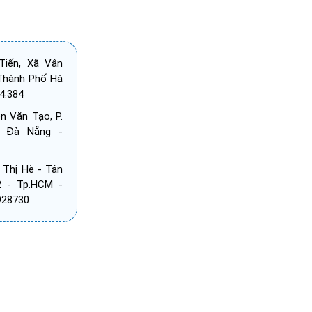
iến, Xã Vân
Thành Phố Hà
4.384
 Văn Tạo, P.
, Đà Nẵng -
 Thị Hè - Tân
2 - Tp.HCM -
8928730