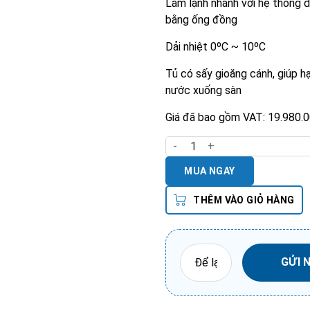
Làm lạnh nhanh với hệ thống d
bằng ống đồng
Dải nhiệt 0ºC ~ 10ºC
Tủ có sấy gioăng cánh, giúp h
nước xuống sàn
Giá đã bao gồm VAT: 19.980.
Tủ Mát 2 Cánh Lạnh Trực Tiế
MUA NGAY
THÊM VÀO GIỎ HÀNG