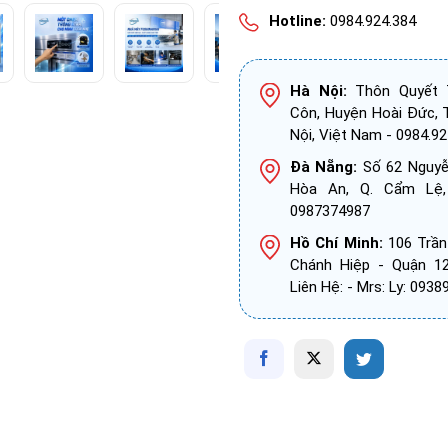
Hotline:
0984.924.384
Hà Nội:
Thôn Quyết T
Côn, Huyện Hoài Đức, 
Nội, Việt Nam - 0984.92
Đà Nẵng:
Số 62 Nguyễn
Hòa An, Q. Cẩm Lệ
0987374987
Hồ Chí Minh:
106 Trần
Chánh Hiệp - Quận 1
Liên Hệ: - Mrs: Ly: 093