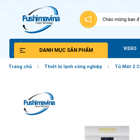
Bỏ
qua
nội
Chào mừng bạn đế
dung
VIDEO
DANH MỤC SẢN PHẨM
Trang chủ
Thiết bị lạnh công nghiệp
Tủ Mát 2 C