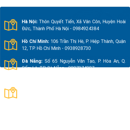
Hà Nội:
Thôn Quyết Tiến, Xã Vân Côn, Huyện Hoài
Đức, Thành Phố Hà Nội - 0984924384
Hồ Chí Minh:
106 Trần Thị Hè, P. Hiệp Thành, Quận
12, TP. Hồ Chí Minh - 0938928730
Đà Nẵng:
Số 65 Nguyễn Văn Tạo, P. Hòa An, Q.
Cẩm Lệ, TP. Đà Nẵng - 0987374987
Thanh Hóa:
Số 18, Đường 15, TDP Quảng Giao, P.
Nam Sầm Sơn, Thanh Hoá - 0983325784