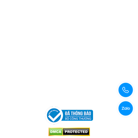
Xem bản đồ đường đi
Copyright © 2026 Công Ty TNHH Xuất Nhập Khẩu Và Sản
Xuất Kama