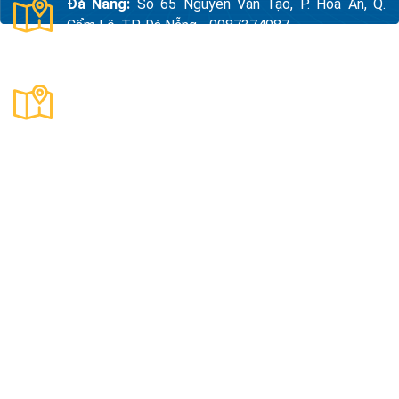
Đà Nẵng:
Số 65 Nguyễn Văn Tạo, P. Hòa An, Q.
Cẩm Lệ, TP. Đà Nẵng - 0987374987
Thanh Hóa:
Số 18, Đường 15, TDP Quảng Giao, P.
Nam Sầm Sơn, Thanh Hoá - 0983325784
Công Ty TNHH Xuất Nhập Khẩu Và Sản Xuất Kama
Mã số thuế:
0109890047
Địa Chỉ:
Thôn Quyết Tiến, Xã An Khánh, Thành Phố Hà
Nội, Việt Nam