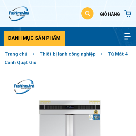
Bỏ
qua
nội
dung
DANH MỤC SẢN PHẨM
Trang chủ
Thiết bị lạnh công nghiệp
Tủ Mát 4
Cánh Quạt Gió