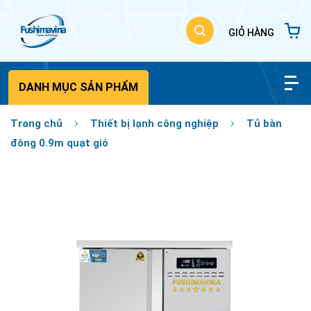
Bỏ
qua
nội
dung
DANH MỤC SẢN PHẨM
Trang chủ
Thiết bị lạnh công nghiệp
Tủ bàn
đông 0.9m quạt gió