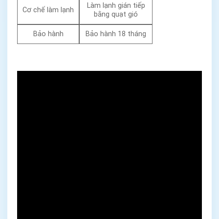
Làm lạnh gián tiếp
Cơ chế làm lạnh
bằng quạt gió
Bảo hành
Bảo hành 18 tháng