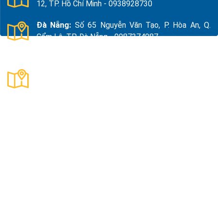
12, TP. Hồ Chí Minh - 0938928730
Đà Nẵng:
Số 65 Nguyễn Văn Tạo, P. Hòa An, Q.
Cẩm Lệ, TP. Đà Nẵng - 0987374987
Thanh Hóa:
Số 18, Đường 15, TDP Quảng Giao, P.
Nam Sầm Sơn, Thanh Hoá - 0983325784
Công Ty TNHH Xuất Nhập Khẩu Và Sản Xuất Kama
Mã số thuế:
0109890047