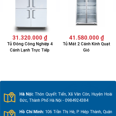
31.320.000
₫
41.580.000
₫
Tủ Đông Công Nghiệp 4
Tủ Mát 2 Cánh Kính Quạt
Cánh Lạnh Trực Tiếp
Gió
Hà Nội:
Thôn Quyết Tiến, Xã Vân Côn, Huyện Hoài
Đức, Thành Phố Hà Nội - 0984924384
Hồ Chí Minh:
106 Trần Thị Hè, P. Hiệp Thành, Quận