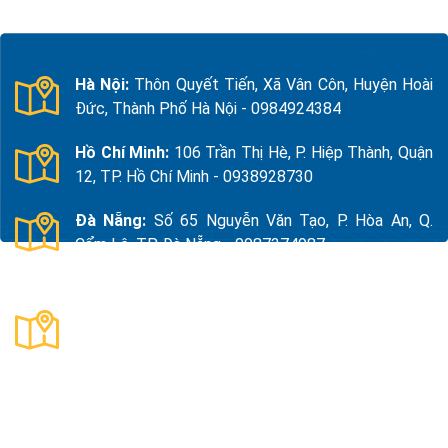
Hà Nội:
Thôn Quyết Tiến, Xã Vân Côn, Huyện Hoài
Đức, Thành Phố Hà Nội - 0984924384
Hồ Chí Minh:
106 Trần Thị Hè, P. Hiệp Thành, Quận
12, TP. Hồ Chí Minh - 0938928730
Đà Nẵng:
Số 65 Nguyễn Văn Tạo, P. Hòa An, Q.
Cẩm Lệ, TP. Đà Nẵng - 0987374987
Thanh Hóa:
Số 18, Đường 15, TDP Quảng Giao, P.
Nam Sầm Sơn, Thanh Hoá - 0983325784