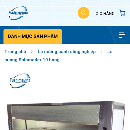
Bỏ
qua
nội
dung
DANH MỤC SẢN PHẨM
Trang chủ
Lò nướng bánh công nghiệp
Lò
nướng Salamader 10 họng