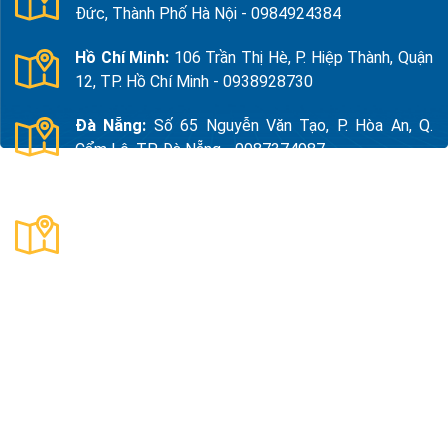
Đức, Thành Phố Hà Nội - 0984924384
Hồ Chí Minh:
106 Trần Thị Hè, P. Hiệp Thành, Quận
12, TP. Hồ Chí Minh - 0938928730
Đà Nẵng:
Số 65 Nguyễn Văn Tạo, P. Hòa An, Q.
Cẩm Lệ, TP. Đà Nẵng - 0987374987
Thanh Hóa:
Số 18, Đường 15, TDP Quảng Giao, P.
Nam Sầm Sơn, Thanh Hoá - 0983325784