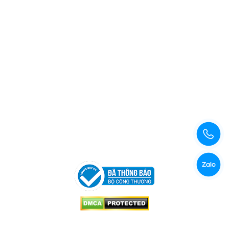
Xem bản đồ đường đi
Copyright © 2026 Công Ty TNHH Xuất Nhập Khẩu Và Sản
Xuất Kama