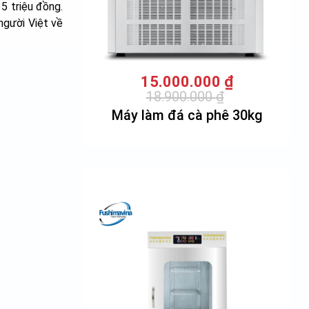
35 triệu đồng.
người Việt về
15.000.000
₫
18.900.000
₫
Giá
Giá
Máy làm đá cà phê 30kg
gốc
hiện
là:
tại
18.900.000 ₫.
là:
15.000.000 ₫.