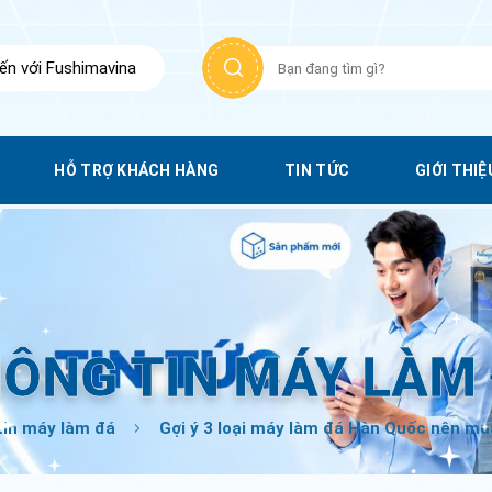
Tìm
n với Fushimavina
kiếm:
HỖ TRỢ KHÁCH HÀNG
TIN TỨC
GIỚI THIỆ
ÔNG TIN MÁY LÀM
tin máy làm đá
Gợi ý 3 loại máy làm đá Hàn Quốc nên mu