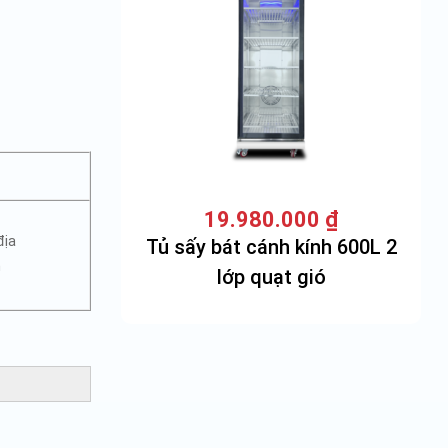
19.980.000
₫
địa
Tủ sấy bát cánh kính 600L 2
m
lớp quạt gió