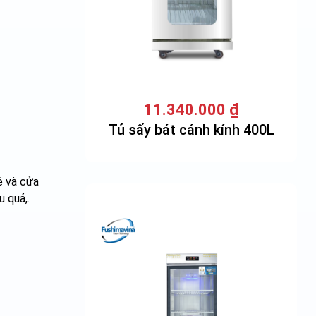
11.340.000
₫
Tủ sấy bát cánh kính 400L
ê và cửa
 quả,.