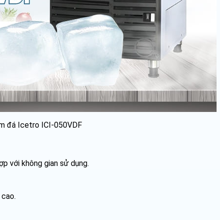
m đá Icetro ICI-050VDF
p với không gian sử dụng.
 cao.