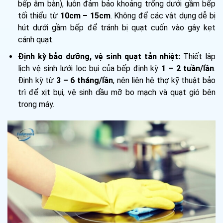
bếp âm bàn), luôn đảm bảo khoảng trống dưới gầm bếp
tối thiểu từ
10cm – 15cm
. Không để các vật dụng dễ bị
hút dưới gầm bếp để tránh bị quạt cuốn vào gây kẹt
cánh quạt.
Định kỳ bảo dưỡng, vệ sinh quạt tản nhiệt:
Thiết lập
lịch vệ sinh lưới lọc bụi của bếp định kỳ
1 – 2 tuần/lần
.
Định kỳ từ
3 – 6 tháng/lần
, nên liên hệ thợ kỹ thuật bảo
trì để xịt bụi, vệ sinh dầu mỡ bo mạch và quạt gió bên
trong máy.