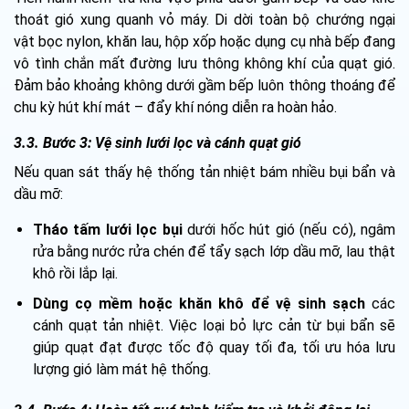
thoát gió xung quanh vỏ máy. Di dời toàn bộ chướng ngại
vật bọc nylon, khăn lau, hộp xốp hoặc dụng cụ nhà bếp đang
vô tình chắn mất đường lưu thông không khí của quạt gió.
Đảm bảo khoảng không dưới gầm bếp luôn thông thoáng để
chu kỳ hút khí mát – đẩy khí nóng diễn ra hoàn hảo.
3.3. Bước 3: Vệ sinh lưới lọc và cánh quạt gió
Nếu quan sát thấy hệ thống tản nhiệt bám nhiều bụi bẩn và
dầu mỡ:
Tháo tấm lưới lọc bụi
dưới hốc hút gió (nếu có), ngâm
rửa bằng nước rửa chén để tẩy sạch lớp dầu mỡ, lau thật
khô rồi lắp lại.
Dùng cọ mềm hoặc khăn khô để vệ sinh sạch
các
cánh quạt tản nhiệt. Việc loại bỏ lực cản từ bụi bẩn sẽ
giúp quạt đạt được tốc độ quay tối đa, tối ưu hóa lưu
lượng gió làm mát hệ thống.