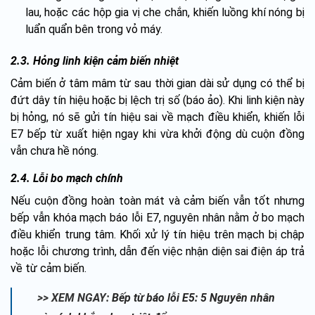
lau, hoặc các hộp gia vị che chắn, khiến luồng khí nóng bị
luẩn quẩn bên trong vỏ máy.
2.3. Hỏng linh kiện cảm biến nhiệt
Cảm biến ở tâm mâm từ sau thời gian dài sử dụng có thể bị
đứt dây tín hiệu hoặc bị lệch trị số (báo ảo). Khi linh kiện này
bị hỏng, nó sẽ gửi tín hiệu sai về mạch điều khiển, khiến lỗi
E7 bếp từ xuất hiện ngay khi vừa khởi động dù cuộn đồng
vẫn chưa hề nóng.
2.4. Lỗi bo mạch chính
Nếu cuộn đồng hoàn toàn mát và cảm biến vẫn tốt nhưng
bếp vẫn khóa mạch báo lỗi E7, nguyên nhân nằm ở bo mạch
điều khiển trung tâm. Khối xử lý tín hiệu trên mạch bị chập
hoặc lỗi chương trình, dẫn đến việc nhận diện sai điện áp trả
về từ cảm biến.
>> XEM NGAY:
Bếp từ báo lỗi E5: 5 Nguyên nhân