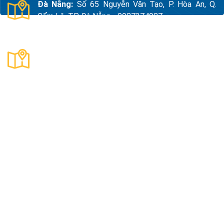
Đà Nẵng:
Số 65 Nguyễn Văn Tạo, P. Hòa An, Q.
Cẩm Lệ, TP. Đà Nẵng - 0987374987
Thanh Hóa:
Số 18, Đường 15, TDP Quảng Giao, P.
Nam Sầm Sơn, Thanh Hoá - 0983325784
Công Ty TNHH Xuất Nhập Khẩu Và Sản Xuất Kama
Mã số thuế:
0109890047
Địa Chỉ:
Thôn Quyết Tiến, Xã An Khánh, Thành Phố Hà