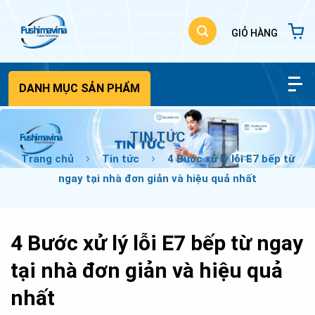
Bỏ
qua
nội
dung
DANH MỤC SẢN PHẨM
TIN TỨC
Trang chủ
Tin tức
4 Bước xử lý lỗi E7 bếp từ
ngay tại nhà đơn giản và hiệu quả nhất
4 Bước xử lý lỗi E7 bếp từ ngay
tại nhà đơn giản và hiệu quả
nhất