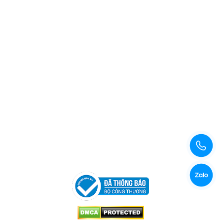
Xem bản đồ đường đi
Copyright © 2026 Công Ty TNHH Xuất Nhập Khẩu Và Sản
Xuất Kama