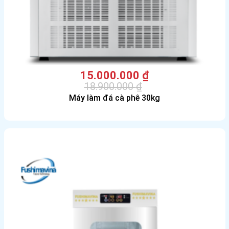
15.000.000
₫
18.900.000
₫
Giá
Giá
Máy làm đá cà phê 30kg
gốc
hiện
là:
tại
18.900.000 ₫.
là:
15.000.000 ₫.