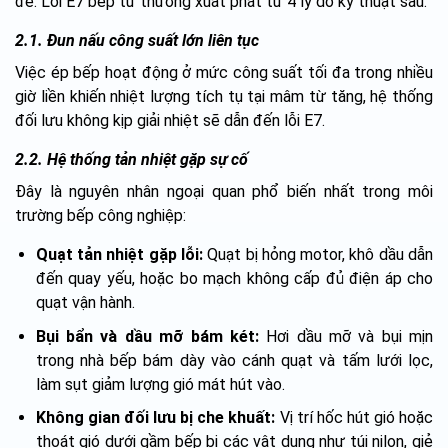
để. Lỗi E7 bếp từ thường xuất phát từ 4 lý do kỹ thuật sau:
2.1. Đun nấu công suất lớn liên tục
Việc ép bếp hoạt động ở mức công suất tối đa trong nhiều
giờ liền khiến nhiệt lượng tích tụ tại mâm từ tăng, hệ thống
đối lưu không kịp giải nhiệt sẽ dẫn đến lỗi E7.
2.2. Hệ thống tản nhiệt gặp sự cố
Đây là nguyên nhân ngoại quan phổ biến nhất trong môi
trường bếp công nghiệp:
Quạt tản nhiệt gặp lỗi:
Quạt bị hỏng motor, khô dầu dẫn
đến quay yếu, hoặc bo mạch không cấp đủ điện áp cho
quạt vận hành.
Bụi bẩn và dầu mỡ bám két:
Hơi dầu mỡ và bụi mịn
trong nhà bếp bám dày vào cánh quạt và tấm lưới lọc,
làm sụt giảm lượng gió mát hút vào.
Không gian đối lưu bị che khuất:
Vị trí hốc hút gió hoặc
thoát gió dưới gầm bếp bị các vật dụng như túi nilon, giẻ