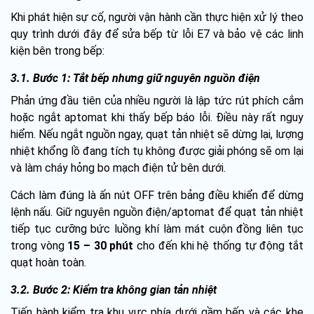
Khi phát hiện sự cố, người vận hành cần thực hiện xử lý theo
quy trình dưới đây để sửa bếp từ lỗi E7 và bảo vệ các linh
kiện bên trong bếp:
3.1. Bước 1: Tắt bếp nhưng giữ nguyên nguồn điện
Phản ứng đầu tiên của nhiều người là lập tức rút phích cắm
hoặc ngắt aptomat khi thấy bếp báo lỗi. Điều này rất nguy
hiểm. Nếu ngắt nguồn ngay, quạt tản nhiệt sẽ dừng lại, lượng
nhiệt khổng lồ đang tích tụ không được giải phóng sẽ om lại
và làm cháy hỏng bo mạch điện tử bên dưới.
Cách làm đúng là ấn nút OFF trên bảng điều khiển để dừng
lệnh nấu. Giữ nguyên nguồn điện/aptomat để quạt tản nhiệt
tiếp tục cưỡng bức luồng khí làm mát cuộn đồng liên tục
trong vòng
15 – 30 phút
cho đến khi hệ thống tự động tắt
quạt hoàn toàn.
3.2. Bước 2: Kiểm tra không gian tản nhiệt
Tiến hành kiểm tra khu vực phía dưới gầm bếp và các khe