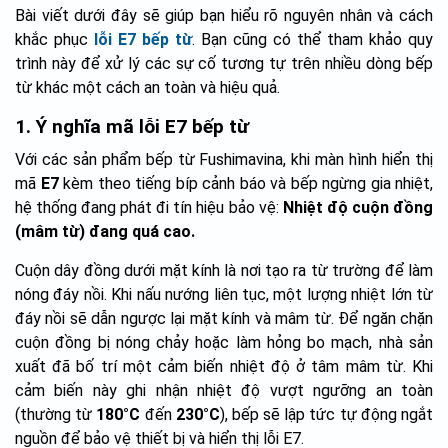
Bài viết dưới đây sẽ giúp bạn hiểu rõ nguyên nhân và cách
khắc phục
lỗi E7 bếp từ
. Bạn cũng có thể tham khảo quy
trình này để xử lý các sự cố tương tự trên nhiều dòng bếp
từ khác một cách an toàn và hiệu quả.
1. Ý nghĩa mã lỗi E7 bếp từ
Với các sản phẩm bếp từ Fushimavina, khi màn hình hiển thị
mã
E7
kèm theo tiếng bíp cảnh báo và bếp ngừng gia nhiệt,
hệ thống đang phát đi tín hiệu bảo vệ:
Nhiệt độ cuộn đồng
(mâm từ) đang quá cao.
Cuộn dây đồng dưới mặt kính là nơi tạo ra từ trường để làm
nóng đáy nồi. Khi nấu nướng liên tục, một lượng nhiệt lớn từ
đáy nồi sẽ dẫn ngược lại mặt kính và mâm từ. Để ngăn chặn
cuộn đồng bị nóng chảy hoặc làm hỏng bo mạch, nhà sản
xuất đã bố trí một cảm biến nhiệt độ ở tâm mâm từ. Khi
cảm biến này ghi nhận nhiệt độ vượt ngưỡng an toàn
(thường từ
180°C
đến
230°C
), bếp sẽ lập tức tự động ngắt
nguồn để bảo vệ thiết bị và hiển thị lỗi E7.