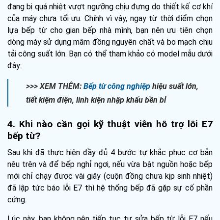
đang bị quá nhiệt vượt ngưỡng chịu đựng do thiết kế cơ khí
của máy chưa tối ưu. Chính vì vậy, ngay từ thời điểm chọn
lựa bếp từ cho gian bếp nhà mình, bạn nên ưu tiên chọn
dòng máy sử dụng mâm đồng nguyên chất và bo mạch chịu
tải công suất lớn. Bạn có thể tham khảo có model mẫu dưới
đây:
>>> XEM THÊM:
Bếp từ công nghiệp
hiệu suất lớn,
tiết kiệm điện, linh kiện nhập khẩu bền bỉ
4. Khi nào cần gọi kỹ thuật viên hỗ trợ lỗi E7
bếp từ?
Sau khi đã thực hiện đầy đủ 4 bước tự khắc phục cơ bản
nêu trên và để bếp nghỉ ngơi, nếu vừa bật nguồn hoặc bếp
mới chỉ chạy được vài giây (cuộn đồng chưa kịp sinh nhiệt)
đã lập tức báo lỗi E7 thì hệ thống bếp đã gặp sự cố phần
cứng.
Lúc này, bạn không nên tiếp tục tự sửa bếp từ lỗi E7 nếu