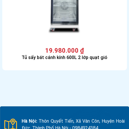
19.980.000
₫
Tủ sấy bát cánh kính 600L 2 lớp quạt gió
Hà Nội:
Thôn Quyết Tiến, Xã Vân Côn, Huyện Hoài
Đức, Thành Phố Hà Nội - 0984924384