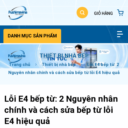
Bỏ
qua
nội
dung
DANH MỤC SẢN PHẨM
THIẾT BỊ NHÀ BẾP
Trang chủ
Thiết bị nhà bếp
Lỗi E4 bếp từ: 2
Nguyên nhân chính và cách sửa bếp từ lỗi E4 hiệu quả
Lỗi E4 bếp từ: 2 Nguyên nhân
chính và cách sửa bếp từ lỗi
E4 hiệu quả