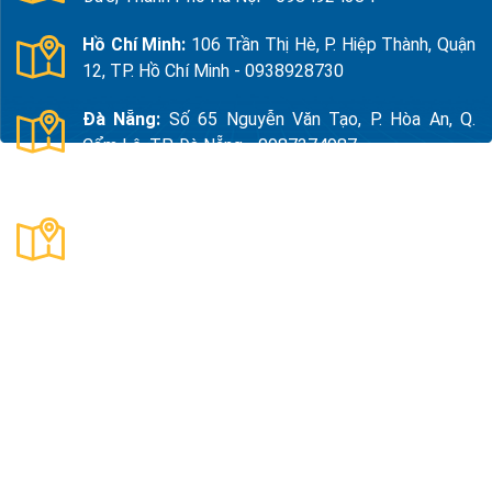
Hồ Chí Minh:
106 Trần Thị Hè, P. Hiệp Thành, Quận
12, TP. Hồ Chí Minh - 0938928730
Đà Nẵng:
Số 65 Nguyễn Văn Tạo, P. Hòa An, Q.
Cẩm Lệ, TP. Đà Nẵng - 0987374987
Thanh Hóa:
Số 18, Đường 15, TDP Quảng Giao, P.
Nam Sầm Sơn, Thanh Hoá - 0983325784
Công Ty TNHH Xuất Nhập Khẩu Và Sản Xuất Kama