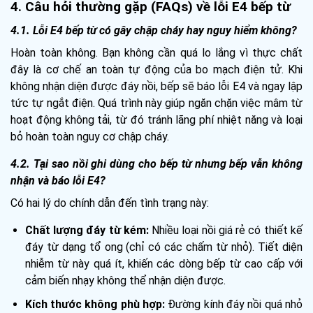
4. Câu hỏi thường gặp (FAQs) về lỗi E4 bếp từ
4.1. Lỗi E4 bếp từ có gây chập cháy hay nguy hiểm không?
Hoàn toàn không. Bạn không cần quá lo lắng vì thực chất
đây là cơ chế an toàn tự động của bo mạch điện tử. Khi
không nhận diện được đáy nồi, bếp sẽ báo lỗi E4 và ngay lập
tức tự ngắt điện. Quá trình này giúp ngăn chặn việc mâm từ
hoạt động không tải, từ đó tránh lãng phí nhiệt năng và loại
bỏ hoàn toàn nguy cơ chập cháy.
4.2. Tại sao nồi ghi dùng cho bếp từ nhưng bếp vẫn không
nhận và báo lỗi E4?
Có hai lý do chính dẫn đến tình trạng này:
Chất lượng đáy từ kém:
Nhiều loại nồi giá rẻ có thiết kế
đáy từ dạng tổ ong (chỉ có các chấm từ nhỏ). Tiết diện
nhiễm từ này quá ít, khiến các dòng bếp từ cao cấp với
cảm biến nhạy không thể nhận diện được.
Kích thước không phù hợp:
Đường kính đáy nồi quá nhỏ