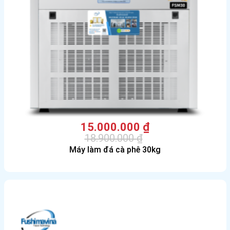
15.000.000
₫
18.900.000
₫
Giá
Giá
Máy làm đá cà phê 30kg
gốc
hiện
là:
tại
18.900.000 ₫.
là:
15.000.000 ₫.