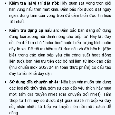
Kiểm tra lại vị trí đặt nồi:
Hãy quan sát vòng tròn giới
hạn vùng nấu trên mặt kính. Đảm bảo nồi được đặt ngay
ngắn, đúng tâm của vòng tròn để cảm biến đọc tín hiệu
tốt nhất.
Kiểm tra dụng cụ nấu ăn:
Đảm bảo bạn đang sử dụng
đúng loại xoong nồi dành riêng cho bếp từ. Hãy lật đáy
nồi lên để tìm chữ “Induction” hoặc biểu tượng hình cuộn
dây lò xo. Để tối ưu hiệu suất đun nấu và độ bền bỉ (đặc
biệt trong các gian bếp yêu cầu công suất hoạt động
liên tục), bạn nên ưu tiên các bộ nồi làm từ inox cao cấp
(như chuẩn inox SUS304 an toàn thực phẩm) có cấu tạo
đáy từ liền khối dày dặn.
Sử dụng đĩa chuyển nhiệt:
Nếu bạn vẫn muốn tận dụng
các loại nồi thủy tinh, gốm sứ cao cấp yêu thích, hãy mua
một tấm đĩa truyền nhiệt (đĩa chuyển đổi nhiệt). Tấm
thép từ tính này sẽ được đặt giữa mặt kính bếp và đáy
nồi, nhận nhiệt từ bếp và truyền lên nồi một cách dễ
dàng.