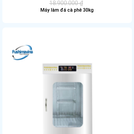
18.900.000
₫
Giá
Giá
Máy làm đá cà phê 30kg
gốc
hiện
là:
tại
18.900.000 ₫.
là:
15.000.000 ₫.