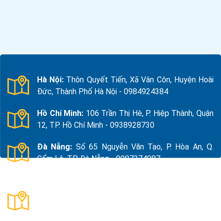
Hà Nội:
Thôn Quyết Tiến, Xã Vân Côn, Huyện Hoài
Đức, Thành Phố Hà Nội - 0984924384
Hồ Chí Minh:
106 Trần Thị Hè, P. Hiệp Thành, Quận
12, TP. Hồ Chí Minh - 0938928730
Đà Nẵng:
Số 65 Nguyễn Văn Tạo, P. Hòa An, Q.
Cẩm Lệ, TP. Đà Nẵng - 0987374987
Thanh Hóa:
Số 18, Đường 15, TDP Quảng Giao, P.
Nam Sầm Sơn, Thanh Hoá - 0983325784