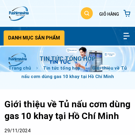
Bỏ
qua
nội
dung
DANH MỤC SẢN PHẨM
TIN TỨC TỔNG HỢP
Trang chủ
Tin tức tổng hợp
Giới thiệu về Tủ
nấu cơm dùng gas 10 khay tại Hồ Chí Minh
Giới thiệu về Tủ nấu cơm dùng
gas 10 khay tại Hồ Chí Minh
29/11/2024