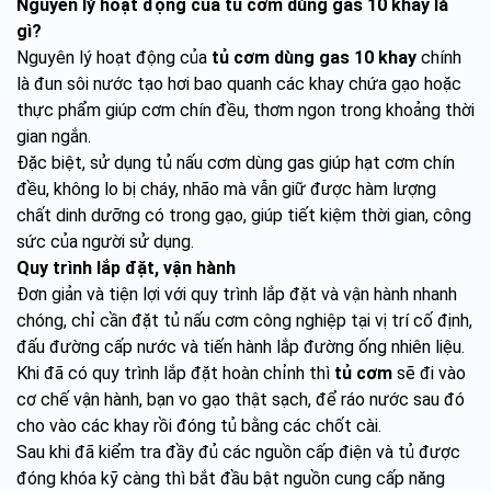
Nguyên lý hoạt động của tủ cơm dùng gas 10 khay là
gì?
Nguyên lý hoạt động của
tủ cơm dùng gas 10 khay
chính
là đun sôi nước tạo hơi bao quanh các khay chứa gạo hoặc
thực phẩm giúp cơm chín đều, thơm ngon trong khoảng thời
gian ngắn.
Đặc biệt, sử dụng tủ nấu cơm dùng gas giúp hạt cơm chín
đều, không lo bị cháy, nhão mà vẫn giữ được hàm lượng
chất dinh dưỡng có trong gạo, giúp tiết kiệm thời gian, công
sức của người sử dụng.
Quy trình lắp đặt, vận hành
Đơn giản và tiện lợi với quy trình lắp đặt và vận hành nhanh
chóng, chỉ cần đặt tủ nấu cơm công nghiệp tại vị trí cố định,
đấu đường cấp nước và tiến hành lắp đường ống nhiên liệu.
Khi đã có quy trình lắp đặt hoàn chỉnh thì
tủ cơm
sẽ đi vào
cơ chế vận hành, bạn vo gạo thật sạch, để ráo nước sau đó
cho vào các khay rồi đóng tủ bằng các chốt cài.
Sau khi đã kiểm tra đầy đủ các nguồn cấp điện và tủ được
đóng khóa kỹ càng thì bắt đầu bật nguồn cung cấp năng