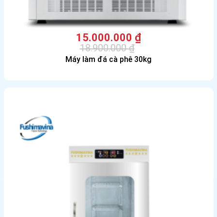
15.000.000
₫
18.900.000
₫
Giá
Giá
Máy làm đá cà phê 30kg
gốc
hiện
là:
tại
18.900.000 ₫.
là:
15.000.000 ₫.