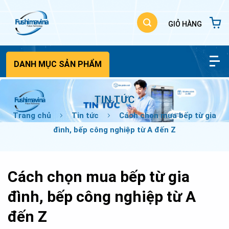
Bỏ
qua
nội
dung
DANH MỤC SẢN PHẨM
TIN TỨC
Trang chủ
Tin tức
Cách chọn mua bếp từ gia
đình, bếp công nghiệp từ A đến Z
Cách chọn mua bếp từ gia
đình, bếp công nghiệp từ A
đến Z