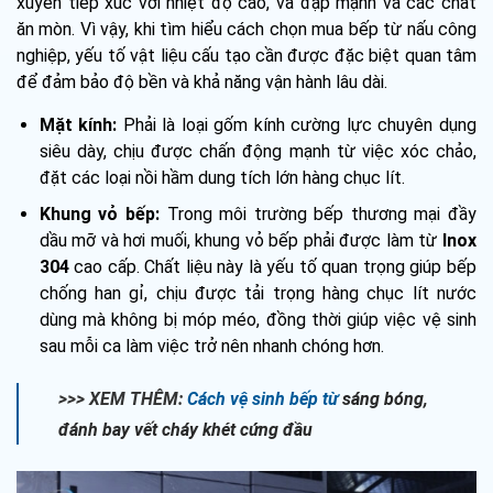
xuyên tiếp xúc với nhiệt độ cao, va đập mạnh và các chất
ăn mòn. Vì vậy, khi tìm hiểu cách chọn mua bếp từ nấu công
nghiệp, yếu tố vật liệu cấu tạo cần được đặc biệt quan tâm
để đảm bảo độ bền và khả năng vận hành lâu dài.
Mặt kính:
Phải là loại gốm kính cường lực chuyên dụng
siêu dày, chịu được chấn động mạnh từ việc xóc chảo,
đặt các loại nồi hầm dung tích lớn hàng chục lít.
Khung vỏ bếp:
Trong môi trường bếp thương mại đầy
dầu mỡ và hơi muối, khung vỏ bếp phải được làm từ
Inox
304
cao cấp. Chất liệu này là yếu tố quan trọng giúp bếp
chống han gỉ, chịu được tải trọng hàng chục lít nước
dùng mà không bị móp méo, đồng thời giúp việc vệ sinh
sau mỗi ca làm việc trở nên nhanh chóng hơn.
>>> XEM THÊM:
Cách vệ sinh bếp từ
sáng bóng,
đánh bay vết cháy khét cứng đầu