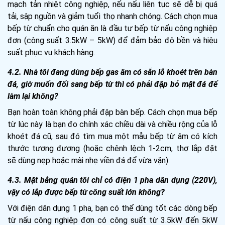
mạch tản nhiệt công nghiệp, nếu nấu liên tục sẽ dễ bị quá
tải, sập nguồn và giảm tuổi thọ nhanh chóng. Cách chọn mua
bếp từ chuẩn cho quán ăn là đầu tư bếp từ nấu công nghiệp
đơn (công suất 3.5kW – 5kW) để đảm bảo độ bền và hiệu
suất phục vụ khách hàng.
4.2. Nhà tôi đang dùng bếp gas âm có sẵn lỗ khoét trên bàn
đá, giờ muốn đổi sang bếp từ thì có phải đập bỏ mặt đá để
làm lại không?
Bạn hoàn toàn không phải đập bàn bếp. Cách chọn mua bếp
từ lúc này là bạn đo chính xác chiều dài và chiều rộng của lỗ
khoét đá cũ, sau đó tìm mua một mẫu bếp từ âm có kích
thước tương đương (hoặc chênh lệch 1-2cm, thợ lắp đặt
sẽ dùng nẹp hoặc mài nhẹ viền đá để vừa vặn).
4.3. Mặt bằng quán tôi chỉ có điện 1 pha dân dụng (220V),
vậy có lắp được bếp từ công suất lớn không?
Với điện dân dụng 1 pha, bạn có thể dùng tốt các dòng bếp
từ nấu công nghiệp đơn có công suất từ 3.5kW đến 5kW