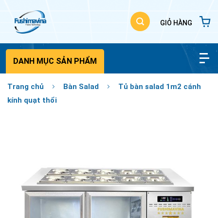
Bỏ
qua
nội
dung
DANH MỤC SẢN PHẨM
Trang chủ
Bàn Salad
Tủ bàn salad 1m2 cánh
kính quạt thổi