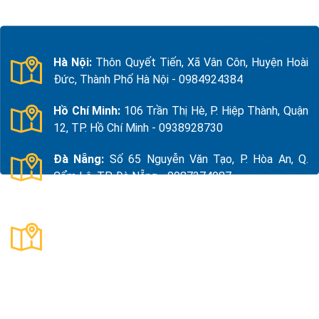
Hà Nội:
Thôn Quyết Tiến, Xã Vân Côn, Huyện Hoài
Đức, Thành Phố Hà Nội - 0984924384
Hồ Chí Minh:
106 Trần Thị Hè, P. Hiệp Thành, Quận
12, TP. Hồ Chí Minh - 0938928730
Đà Nẵng:
Số 65 Nguyễn Văn Tạo, P. Hòa An, Q.
Cẩm Lệ, TP. Đà Nẵng - 0987374987
Thanh Hóa:
Số 18, Đường 15, TDP Quảng Giao, P.
Nam Sầm Sơn, Thanh Hoá - 0983325784