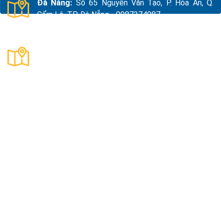
Đà Nẵng:
Số 65 Nguyễn Văn Tạo, P. Hòa An, Q.
Cẩm Lệ, TP. Đà Nẵng - 0987374987
Thanh Hóa:
Số 18, Đường 15, TDP Quảng Giao, P.
Nam Sầm Sơn, Thanh Hoá - 0983325784
Công Ty TNHH Xuất Nhập Khẩu Và Sản Xuất Kama
Mã số thuế:
0109890047
Địa Chỉ:
Thôn Quyết Tiến, Xã An Khánh, Thành Phố Hà
Nội, Việt Nam