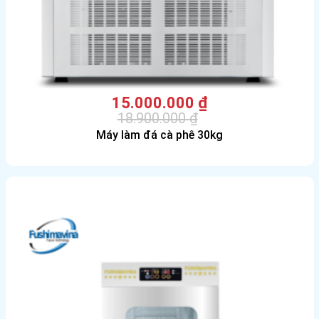
15.000.000
₫
18.900.000
₫
Giá
Giá
Máy làm đá cà phê 30kg
gốc
hiện
là:
tại
18.900.000 ₫.
là:
15.000.000 ₫.