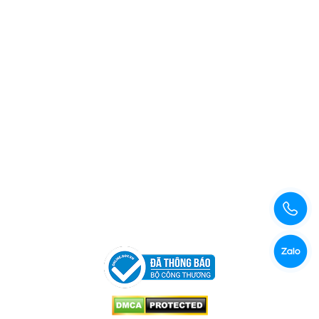
Xem bản đồ đường đi
Copyright © 2026 Công Ty TNHH Xuất Nhập Khẩu Và Sản
Xuất Kama