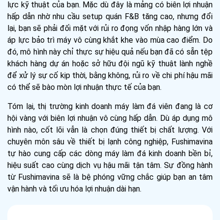
lực kỹ thuật của bạn. Mặc dù đây là mảng có biên lợi nhuận
hấp dẫn nhờ nhu cầu setup quán F&B tăng cao, nhưng đổi
lại, bạn sẽ phải đối mặt với rủi ro đọng vốn nhập hàng lớn và
áp lực bảo trì máy vô cùng khắt khe vào mùa cao điểm. Do
đó, mô hình này chỉ thực sự hiệu quả nếu bạn đã có sẵn tệp
khách hàng dự án hoặc sở hữu đội ngũ kỹ thuật lành nghề
để xử lý sự cố kịp thời, bằng không, rủi ro về chi phí hậu mãi
có thể sẽ bào mòn lợi nhuận thực tế của bạn.
Tóm lại, thị trường kinh doanh máy làm đá viên đang là cơ
hội vàng với biên lợi nhuận vô cùng hấp dẫn. Dù áp dụng mô
hình nào, cốt lõi vẫn là chọn đúng thiết bị chất lượng. Với
chuyên môn sâu về thiết bị lạnh công nghiệp, Fushimavina
tự hào cung cấp các dòng máy làm đá kinh doanh bền bỉ,
hiệu suất cao cùng dịch vụ hậu mãi tận tâm. Sự đồng hành
từ Fushimavina sẽ là bệ phóng vững chắc giúp bạn an tâm
vận hành và tối ưu hóa lợi nhuận dài hạn.