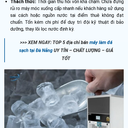
Thách thức:
Thời gian thu hồi vốn khá chậm. Chứa đựng
rủi ro máy móc xuống cấp nhanh nếu khách hàng sử dụng
sai cách hoặc nguồn nước tại điểm thuê không đạt
chuẩn. Tốn kém chi phí để duy trì đội kỹ thuật đi bảo
dưỡng, thay lõi lọc nước định kỳ.
>>> XEM NGAY:
TOP 5 địa chỉ bán
máy làm đá
sạch tại Đà Nẵng
UY TÍN – CHẤT LƯỢNG – GIÁ
TỐT