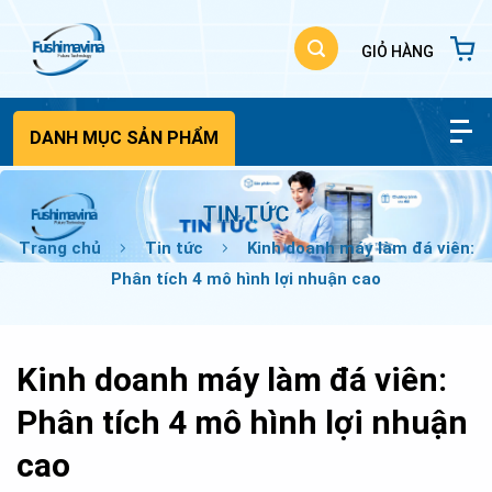
Bỏ
qua
nội
dung
DANH MỤC SẢN PHẨM
TIN TỨC
Trang chủ
Tin tức
Kinh doanh máy làm đá viên:
Phân tích 4 mô hình lợi nhuận cao
Kinh doanh máy làm đá viên:
Phân tích 4 mô hình lợi nhuận
cao