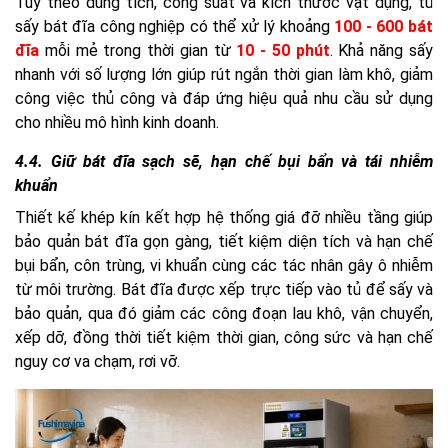
Tùy theo dung tích, công suất và kích thước vật dụng, tủ
sấy bát đĩa công nghiệp có thể xử lý khoảng
100 - 600 bát
đĩa
mỗi mẻ trong thời gian từ
10 - 50 phút
. Khả năng sấy
nhanh với số lượng lớn giúp rút ngắn thời gian làm khô, giảm
công việc thủ công và đáp ứng hiệu quả nhu cầu sử dụng
cho nhiều mô hình kinh doanh.
4.4. Giữ bát đĩa sạch sẽ, hạn chế bụi bẩn và tái nhiễm
khuẩn
Thiết kế khép kín kết hợp hệ thống giá đỡ nhiều tầng giúp
bảo quản bát đĩa gọn gàng, tiết kiệm diện tích và hạn chế
bụi bẩn, côn trùng, vi khuẩn cùng các tác nhân gây ô nhiễm
từ môi trường. Bát đĩa được xếp trực tiếp vào tủ để sấy và
bảo quản, qua đó giảm các công đoạn lau khô, vận chuyển,
xếp dỡ, đồng thời tiết kiệm thời gian, công sức và hạn chế
nguy cơ va chạm, rơi vỡ.