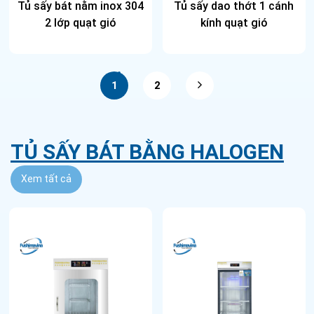
Tủ sấy bát nằm inox 304
Tủ sấy dao thớt 1 cánh
2 lớp quạt gió
kính quạt gió
1
2
TỦ SẤY BÁT BẰNG HALOGEN
Xem tất cả