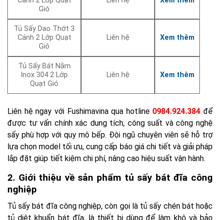
Cánh 2 Lớp Quạt
Liên hệ
Xem thêm
Gió
Tủ Sấy Dao Thớt 3
Cánh 2 Lớp Quạt
Liên hệ
Xem thêm
Gió
Tủ Sấy Bát Nằm
Inox 304 2 Lớp
Liên hệ
Xem thêm
Quạt Gió
Liên hệ ngay với Fushimavina qua hotline
0984.924.384
để
được tư vấn chính xác dung tích, công suất và công nghệ
sấy phù hợp với quy mô bếp. Đội ngũ chuyên viên sẽ hỗ trợ
lựa chọn model tối ưu, cung cấp báo giá chi tiết và giải pháp
lắp đặt giúp tiết kiệm chi phí, nâng cao hiệu suất vận hành.
2. Giới thiệu về sản phẩm tủ sấy bát đĩa công
nghiệp
Tủ sấy bát đĩa công nghiệp, còn gọi là tủ sấy chén bát hoặc
tủ diệt khuẩn bát đĩa, là thiết bị dùng để làm khô và bảo