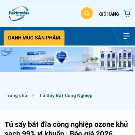
Bỏ
qua
nội
dung
DANH MỤC SẢN PHẨM
Trang chủ
Tủ Sấy Bát Công Nghiệp
Tủ sấy bát đĩa công nghiệp ozone khử
sạch 99% vi khuẩn | Báo giá 2026