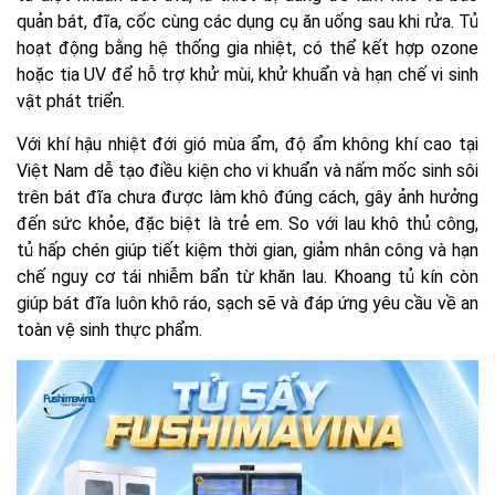
quản bát, đĩa, cốc cùng các dụng cụ ăn uống sau khi rửa. Tủ
hoạt động bằng hệ thống gia nhiệt, có thể kết hợp ozone
hoặc tia UV để hỗ trợ khử mùi, khử khuẩn và hạn chế vi sinh
vật phát triển.
Với khí hậu nhiệt đới gió mùa ẩm, độ ẩm không khí cao tại
Việt Nam dễ tạo điều kiện cho vi khuẩn và nấm mốc sinh sôi
trên bát đĩa chưa được làm khô đúng cách, gây ảnh hưởng
đến sức khỏe, đặc biệt là trẻ em. So với lau khô thủ công,
tủ hấp chén giúp tiết kiệm thời gian, giảm nhân công và hạn
chế nguy cơ tái nhiễm bẩn từ khăn lau. Khoang tủ kín còn
giúp bát đĩa luôn khô ráo, sạch sẽ và đáp ứng yêu cầu về an
toàn vệ sinh thực phẩm.