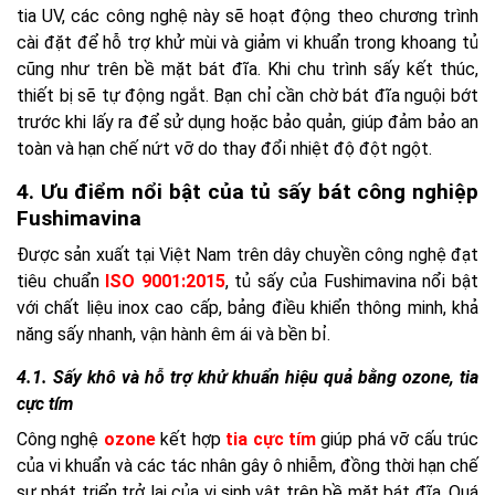
tia UV, các công nghệ này sẽ hoạt động theo chương trình
cài đặt để hỗ trợ khử mùi và giảm vi khuẩn trong khoang tủ
cũng như trên bề mặt bát đĩa. Khi chu trình sấy kết thúc,
thiết bị sẽ tự động ngắt. Bạn chỉ cần chờ bát đĩa nguội bớt
trước khi lấy ra để sử dụng hoặc bảo quản, giúp đảm bảo an
toàn và hạn chế nứt vỡ do thay đổi nhiệt độ đột ngột.
4. Ưu điểm nổi bật của tủ sấy bát công nghiệp
Fushimavina
Được sản xuất tại Việt Nam trên dây chuyền công nghệ đạt
tiêu chuẩn
ISO 9001:2015
, tủ sấy của Fushimavina nổi bật
với chất liệu inox cao cấp, bảng điều khiển thông minh, khả
năng sấy nhanh, vận hành êm ái và bền bỉ.
4.1. Sấy khô và hỗ trợ khử khuẩn hiệu quả bằng ozone, tia
cực tím
Công nghệ
ozone
kết hợp
tia cực tím
giúp phá vỡ cấu trúc
của vi khuẩn và các tác nhân gây ô nhiễm, đồng thời hạn chế
sự phát triển trở lại của vi sinh vật trên bề mặt bát đĩa. Quá