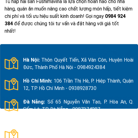
Tủ hấp hải sản Fushimavina là lựa chọn hoàn hảo cho nhà
hàng, quán ăn muốn nâng cao chất lượng món hấp, tiết kiệm
chi phí và tối ưu hiệu suất kinh doanh! Gọi ngay
0984 924
384
để được chúng tôi tư vấn và đặt hàng với giá tốt
nhất!
Hà Nội:
Thôn Quyết Tiến, Xã Vân Côn, Huyện Hoài
Đức, Thành Phố Hà Nội - 0984924384
Hồ Chí Minh:
106 Trần Thị Hè, P. Hiệp Thành, Quận
12, TP. Hồ Chí Minh - 0938928730
Đà Nẵng:
Số 65 Nguyễn Văn Tạo, P. Hòa An, Q.
Cẩm Lệ, TP. Đà Nẵng - 0987374987
Thanh Hóa:
Số 18, Đường 15, TDP Quảng Giao, P.