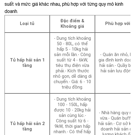
suất và mức giá khác nhau, phù hợp với từng quy mô kinh
doanh.
Đặc điểm &
Loại tủ
Phù hợp với
Khoảng giá
- Dung tích khoảng
50 - 80L, có thể
hấp 5 - 10kg hải
sản mỗi lần.- Công
- Quán ăn nhỏ, hộ
Tủ hấp hải sản 1
suất từ 4 - 6kW,
gia đình kinh doan
tầng
tiêu thụ điện vừa
hải sản.- Quầy bá
phải.- Kích thước
hải sản lưu động.
nhỏ gọn, dễ dàng di
chuyển.- Giá: 6 - 10
triệu đồng.
- Dung tích khoảng
100 - 150L, hấp
được 10 - 20kg hải
- Nhà hàng quy m
sản cùng lúc.-
vừa.- Quán buffet
Công suất từ 6 -
Tủ hấp hải sản 2
hải sản.- Cơ sở kin
9kW, thời gian hấp
tầng
doanh hải sản có
nhanh.- Có thể hấp
lượng khách ổn