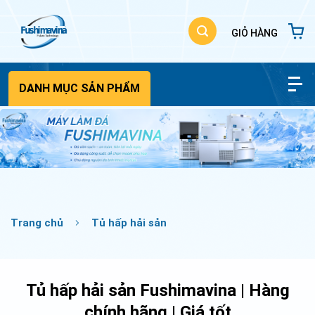
Bỏ
qua
nội
dung
DANH MỤC SẢN PHẨM
Trang chủ
Tủ hấp hải sản
Tủ hấp hải sản Fushimavina | Hàng
chính hãng | Giá tốt