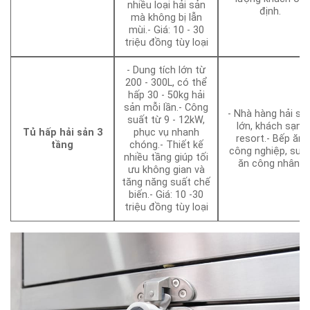
nhiều loại hải sản
định.
mà không bị lẫn
mùi.- Giá: 10 - 30
triệu đồng tùy loại
- Dung tích lớn từ
200 - 300L, có thể
hấp 30 - 50kg hải
sản mỗi lần.- Công
- Nhà hàng hải sả
suất từ 9 - 12kW,
lớn, khách sạn,
Tủ hấp hải sản 3
phục vụ nhanh
resort.- Bếp ăn
tầng
chóng.- Thiết kế
công nghiệp, suấ
nhiều tầng giúp tối
ăn công nhân.
ưu không gian và
tăng năng suất chế
biến.- Giá: 10 -30
triệu đồng tùy loại