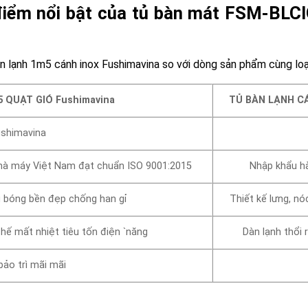
iểm nổi bật của tủ bàn mát FSM-BLCI
 lạnh 1m5 cánh inox Fushimavina so với dòng sản phẩm cùng loạ
 QUẠT GIÓ Fushimavina
TỦ BÀN LẠNH C
ushimavina
nhà máy Việt Nam đạt chuẩn ISO 9001:2015
Nhập khẩu hà
g bóng bền đẹp chống han gỉ
Thiết kế lưng, nó
chế mất nhiệt tiêu tốn điện `năng
Dàn lạnh thổi 
bảo trì mãi mãi