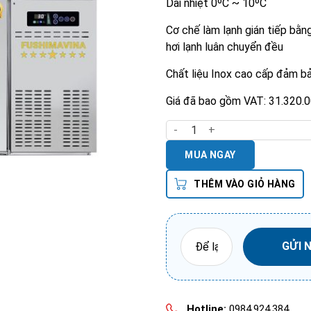
Dải nhiệt 0ºC ~ 10ºC
Cơ chế làm lạnh gián tiếp bằng
hơi lạnh luân chuyển đều
Chất liệu Inox cao cấp đảm 
Giá đã bao gồm VAT: 31.320.
Bàn Lạnh 2 Cánh Inox 1m5 Quạ
MUA NGAY
THÊM VÀO GIỎ HÀNG
Hotline:
0984.924.384