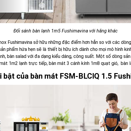
Đối sánh bàn lạnh 1m5 Fushimavina với hãng khác
nox Fushimavina sở hữu những đặc điểm hơn hẳn so với các dòng s
 sản phẩm hứa hẹn sẽ là thiết bị hữu ích dành cho mọi mô hình ki
ạnh, bàn salad với đa dạng kiểu dáng, công suất. Một số dòng s
 mát 1m2 lạnh trực tiếp, bàn mát 3 cánh kính 1m8 quạt gió, bàn 
ổi bật của bàn mát FSM-BLCIQ 1.5 Fus