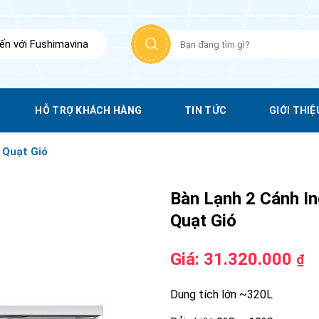
Tìm
n với Fushimavina
kiếm:
HỖ TRỢ KHÁCH HÀNG
TIN TỨC
GIỚI THIỆ
 Quạt Gió
Bàn Lạnh 2 Cánh I
Quạt Gió
Giá:
31.320.000
₫
Dung tích lớn ~320L