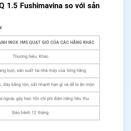
Q 1.5 Fushimavina so với sản
i:
ÁNH INOX 1M5 QUẠT GIÓ CỦA CÁC HÃNG KHÁC
Thương hiệu: Khác
ng loạt, sản xuất tại nhà máy của từng hãng
c, đáy bằng tôn, sắt nhanh han gỉ và dễ bị ăn mòn
ra ngoài, gây hao tốn chi phí điện năng tiêu thụ
Bảo hành 12 tháng