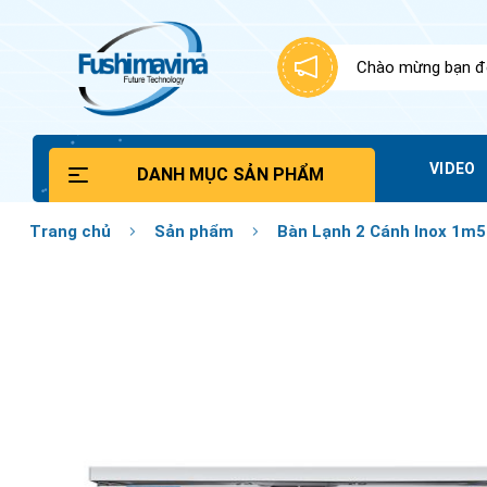
Bỏ
qua
nội
Chào mừng bạn đế
dung
VIDEO
DANH MỤC SẢN PHẨM
Trang chủ
Sản phẩm
Bàn Lạnh 2 Cánh Inox 1m5