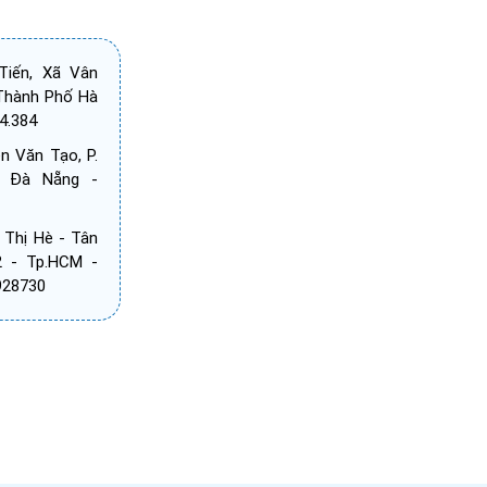
iến, Xã Vân
Thành Phố Hà
4.384
 Văn Tạo, P.
, Đà Nẵng -
 Thị Hè - Tân
2 - Tp.HCM -
8928730