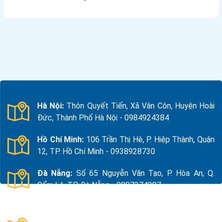
Hà Nội:
Thôn Quyết Tiến, Xã Vân Côn, Huyện Hoài
Đức, Thành Phố Hà Nội - 0984924384
Hồ Chí Minh:
106 Trần Thị Hè, P. Hiệp Thành, Quận
12, TP. Hồ Chí Minh - 0938928730
Đà Nẵng:
Số 65 Nguyễn Văn Tạo, P. Hòa An, Q.
Cẩm Lệ, TP. Đà Nẵng - 0987374987
Thanh Hóa:
Số 18, Đường 15, TDP Quảng Giao, P.