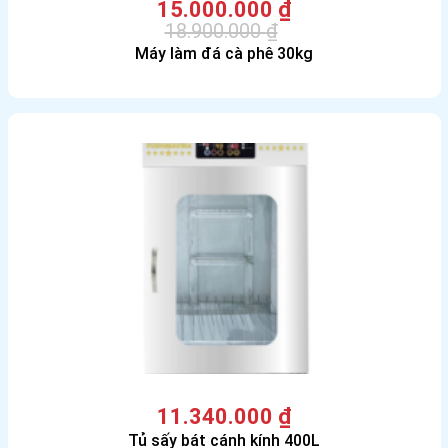
15.000.000
₫
18.900.000
₫
Giá
Giá
Máy làm đá cà phê 30kg
gốc
hiện
là:
tại
18.900.000 ₫.
là:
15.000.000 ₫.
11.340.000
₫
Tủ sấy bát cánh kính 400L