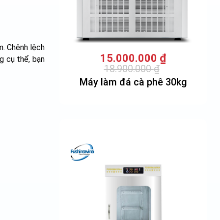
m. Chênh lệch
15.000.000
₫
g cụ thể, bạn
18.900.000
₫
Giá
Giá
Máy làm đá cà phê 30kg
gốc
hiện
là:
tại
18.900.000 ₫.
là:
15.000.000 ₫.