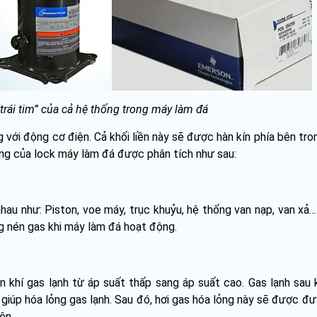
trái tim” của cả hệ thống trong máy làm đá
với động cơ điện. Cả khối liền này sẽ được hàn kín phía bên tro
ộng của lock máy làm đá được phân tích như sau:
au như: Piston, voe máy, trục khuỷu, hệ thống van nạp, van xả
g nén gas khi máy làm đá hoạt động.
khí gas lạnh từ áp suất thấp sang áp suất cao. Gas lạnh sau 
giúp hóa lỏng gas lạnh. Sau đó, hơi gas hóa lỏng này sẽ được đưa
ên.