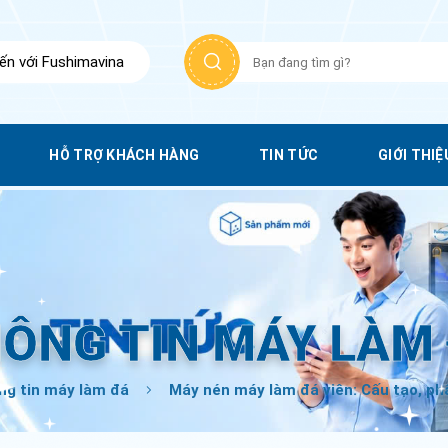
Tìm
n với Fushimavina
kiếm:
HỖ TRỢ KHÁCH HÀNG
TIN TỨC
GIỚI THIỆ
ÔNG TIN MÁY LÀM
ng tin máy làm đá
Máy nén máy làm đá viên: Cấu tạo, phân