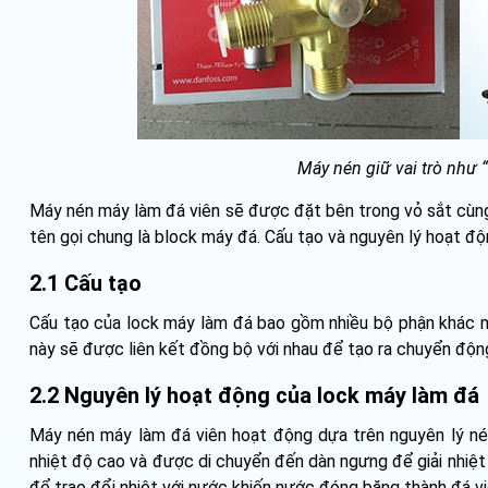
Máy nén giữ vai trò như “
Máy nén máy làm đá viên sẽ được đặt bên trong vỏ sắt cùng 
tên gọi chung là block máy đá. Cấu tạo và nguyên lý hoạt đ
2.1 Cấu tạo
Cấu tạo của lock máy làm đá bao gồm nhiều bộ phận khác nh
này sẽ được liên kết đồng bộ với nhau để tạo ra chuyển độn
2.2 Nguyên lý hoạt động của lock máy làm đá
Máy nén máy làm đá viên hoạt động dựa trên nguyên lý nén 
nhiệt độ cao và được di chuyển đến dàn ngưng để giải nhiệt 
để trao đổi nhiệt với nước khiến nước đóng băng thành đá vi