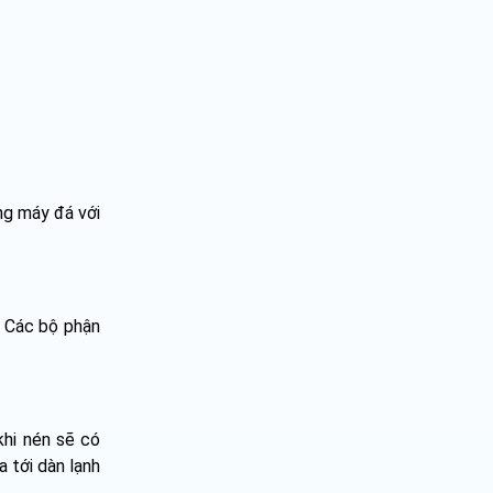
ng máy đá với
… Các bộ phận
khi nén sẽ có
 tới dàn lạnh