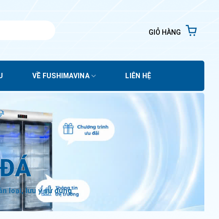
GIỎ HÀNG
U
VỀ FUSHIMAVINA
LIÊN HỆ
 ĐÁ
 loại, lưu ý sử dụng