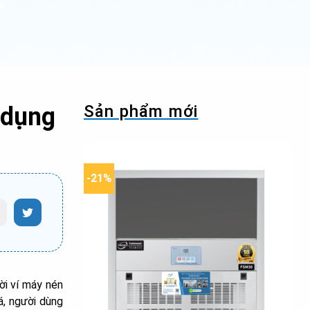
Sản phẩm mới
 dụng
-21%
ời ví máy nén
á, người dùng