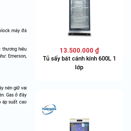
 block máy đá
c thương hiệu
13.500.000
₫
như: Emerson,
Tủ sấy bát cánh kính 600L 1
lớp
y nén giữ vai
ên. Gas ở đây
ó áp suất cao