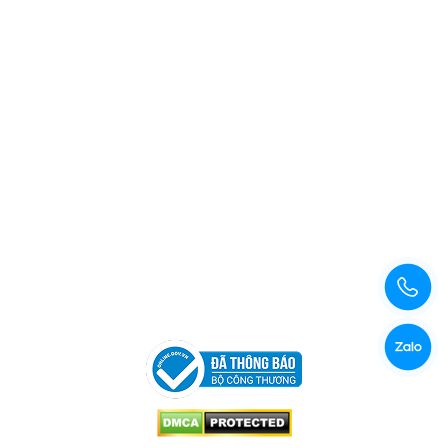
Xem bản đồ đường đi
Copyright © 2026 Công Ty TNHH Xuất Nhập Khẩu Và Sản
Xuất Kama