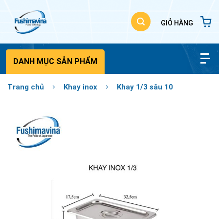
Bỏ
qua
nội
dung
DANH MỤC SẢN PHẨM
Trang chủ
Khay inox
Khay 1/3 sâu 10