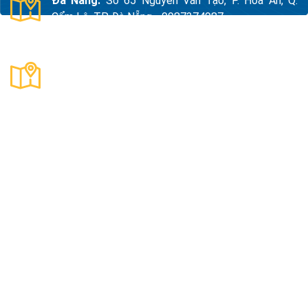
Đà Nẵng:
Số 65 Nguyễn Văn Tạo, P. Hòa An, Q.
Cẩm Lệ, TP. Đà Nẵng - 0987374987
Thanh Hóa:
Số 18, Đường 15, TDP Quảng Giao, P.
Nam Sầm Sơn, Thanh Hoá - 0983325784
Công Ty TNHH Xuất Nhập Khẩu Và Sản Xuất Kama
Mã số thuế:
0109890047
Địa Chỉ:
Thôn Quyết Tiến, Xã An Khánh, Thành Phố Hà
Nội, Việt Nam