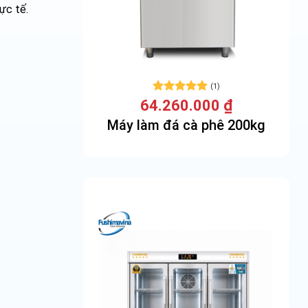
ực tế.
(1)
Được xếp
64.260.000
₫
hạng
5
5
Máy làm đá cà phê 200kg
sao