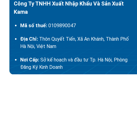
Công Ty TNHH Xuất Nhập Khẩu Và Sản Xuất
Kama
Mã số thuế:
0109890047
Địa Chỉ:
Thôn Quyết Tiến, Xã An Khánh, Thành Phố
Hà Nội, Việt Nam
Nơi Cấp:
Sở kế hoạch và đầu tư Tp. Hà Nội, Phòng
Đăng Ký Kinh Doanh
Ngày Cấp:
17 Tháng 01 Năm 2022
Người đại diện:
Nguyễn Thị Dung