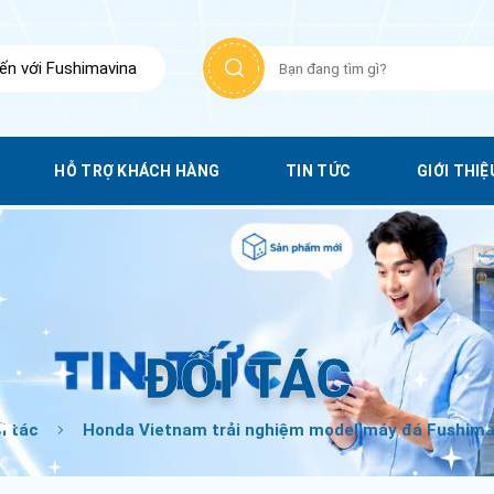
Tìm
n với Fushimavina
kiếm:
HỖ TRỢ KHÁCH HÀNG
TIN TỨC
GIỚI THIỆ
ĐỐI TÁC
i tác
Honda Vietnam trải nghiệm model máy đá Fushimav