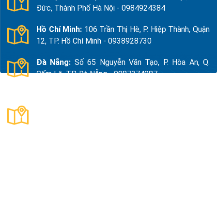
Đức, Thành Phố Hà Nội - 0984924384
Hồ Chí Minh:
106 Trần Thị Hè, P. Hiệp Thành, Quận
12, TP. Hồ Chí Minh - 0938928730
Đà Nẵng:
Số 65 Nguyễn Văn Tạo, P. Hòa An, Q.
Cẩm Lệ, TP. Đà Nẵng - 0987374987
Thanh Hóa:
Số 18, Đường 15, TDP Quảng Giao, P.
Nam Sầm Sơn, Thanh Hoá - 0983325784