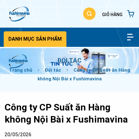
Bỏ
qua
nội
dung
DANH MỤC SẢN PHẨM
ĐỐI TÁC
Trang chủ
Đối tác
Công ty CP Suất ăn Hàng
không Nội Bài x Fushimavina
Công ty CP Suất ăn Hàng
không Nội Bài x Fushimavina
20/05/2026