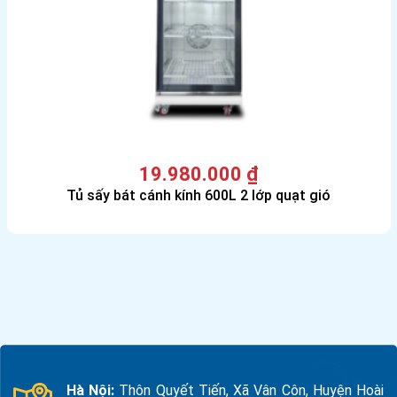
19.980.000
₫
Tủ sấy bát cánh kính 600L 2 lớp quạt gió
Hà Nội:
Thôn Quyết Tiến, Xã Vân Côn, Huyện Hoài