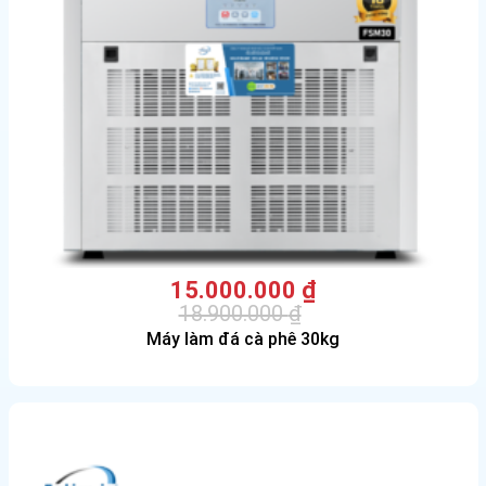
15.000.000
₫
18.900.000
₫
Giá
Giá
Máy làm đá cà phê 30kg
gốc
hiện
là:
tại
18.900.000 ₫.
là:
15.000.000 ₫.