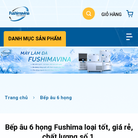
Bỏ
qua
nội
dung
DANH MỤC SẢN PHẨM
Trang chủ
Bếp âu 6 họng
Bếp âu 6 họng Fushima loại tốt, giá rẻ,
chất lượng số 1