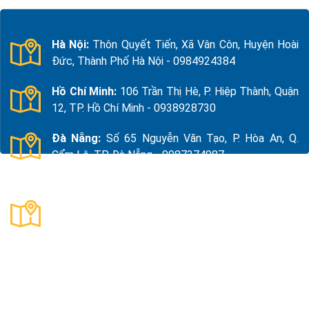
Hà Nội:
Thôn Quyết Tiến, Xã Vân Côn, Huyện Hoài
Đức, Thành Phố Hà Nội - 0984924384
Hồ Chí Minh:
106 Trần Thị Hè, P. Hiệp Thành, Quận
12, TP. Hồ Chí Minh - 0938928730
Đà Nẵng:
Số 65 Nguyễn Văn Tạo, P. Hòa An, Q.
Cẩm Lệ, TP. Đà Nẵng - 0987374987
Thanh Hóa:
Số 18, Đường 15, TDP Quảng Giao, P.
Nam Sầm Sơn, Thanh Hoá - 0983325784