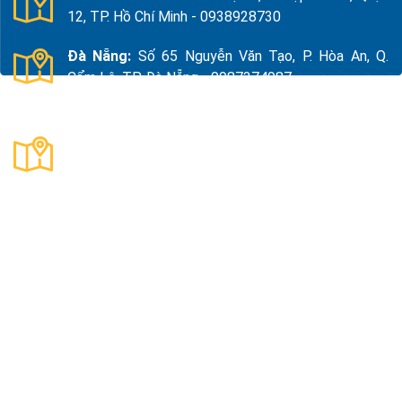
12, TP. Hồ Chí Minh - 0938928730
Đà Nẵng:
Số 65 Nguyễn Văn Tạo, P. Hòa An, Q.
Cẩm Lệ, TP. Đà Nẵng - 0987374987
Thanh Hóa:
Số 18, Đường 15, TDP Quảng Giao, P.
Nam Sầm Sơn, Thanh Hoá - 0983325784
Công Ty TNHH Xuất Nhập Khẩu Và Sản Xuất Kama
Mã số thuế:
0109890047