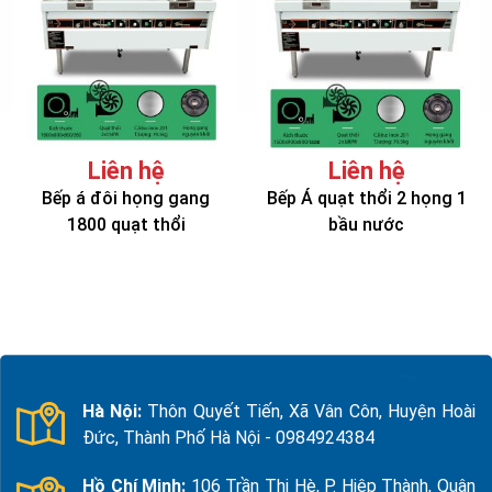
Liên hệ
Liên hệ
Bếp á đôi họng gang
Bếp Á quạt thổi 2 họng 1
1800 quạt thổi
bầu nước
Hà Nội:
Thôn Quyết Tiến, Xã Vân Côn, Huyện Hoài
Đức, Thành Phố Hà Nội - 0984924384
Hồ Chí Minh:
106 Trần Thị Hè, P. Hiệp Thành, Quận