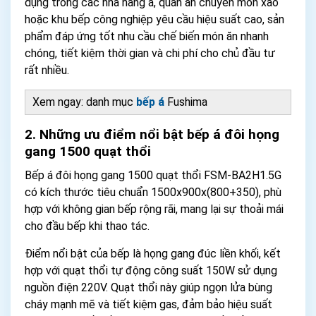
dụng trong các nhà hàng á, quán ăn chuyên món xào
hoặc khu bếp công nghiệp yêu cầu hiệu suất cao, sản
phẩm đáp ứng tốt nhu cầu chế biến món ăn nhanh
chóng, tiết kiệm thời gian và chi phí cho chủ đầu tư
rất nhiều.
Xem ngay: danh mục
bếp á
Fushima
2. Những ưu điểm nổi bật bếp á đôi họng
gang 1500 quạt thổi
Bếp á đôi họng gang 1500 quạt thổi FSM-BA2H1.5G
có kích thước tiêu chuẩn 1500x900x(800+350), phù
hợp với không gian bếp rộng rãi, mang lại sự thoải mái
cho đầu bếp khi thao tác.
Điểm nổi bật của bếp là họng gang đúc liền khối, kết
hợp với quạt thổi tự động công suất 150W sử dụng
nguồn điện 220V. Quạt thổi này giúp ngọn lửa bùng
cháy mạnh mẽ và tiết kiệm gas, đảm bảo hiệu suất