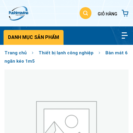
Bỏ
qua
nội
dung
DANH MỤC SẢN PHẨM
Trang chủ
Thiết bị lạnh công nghiệp
Bàn mát 6
ngăn kéo 1m5