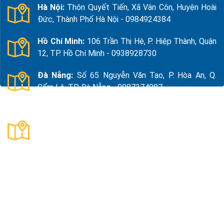
Hà Nội:
Thôn Quyết Tiến, Xã Vân Côn, Huyện Hoài
Đức, Thành Phố Hà Nội - 0984924384
Hồ Chí Minh:
106 Trần Thị Hè, P. Hiệp Thành, Quận
12, TP. Hồ Chí Minh - 0938928730
Đà Nẵng:
Số 65 Nguyễn Văn Tạo, P. Hòa An, Q.
Cẩm Lệ, TP. Đà Nẵng - 0987374987
Thanh Hóa:
Số 18, Đường 15, TDP Quảng Giao, P.
Nam Sầm Sơn, Thanh Hoá - 0983325784