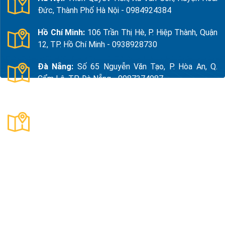
Đức, Thành Phố Hà Nội - 0984924384
Hồ Chí Minh:
106 Trần Thị Hè, P. Hiệp Thành, Quận
12, TP. Hồ Chí Minh - 0938928730
Đà Nẵng:
Số 65 Nguyễn Văn Tạo, P. Hòa An, Q.
Cẩm Lệ, TP. Đà Nẵng - 0987374987
Thanh Hóa:
Số 18, Đường 15, TDP Quảng Giao, P.
Nam Sầm Sơn, Thanh Hoá - 0983325784