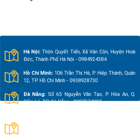
Hà Nội:
Thôn Quyết Tiến, Xã Vân Côn, Huyện Hoài
Đức, Thành Phố Hà Nội - 0984924384
Hồ Chí Minh:
106 Trần Thị Hè, P. Hiệp Thành, Quận
12, TP. Hồ Chí Minh - 0938928730
Đà Nẵng:
Số 65 Nguyễn Văn Tạo, P. Hòa An, Q.
Cẩm Lệ, TP. Đà Nẵng - 0987374987
Thanh Hóa:
Số 18, Đường 15, TDP Quảng Giao, P.
Nam Sầm Sơn, Thanh Hoá - 0983325784