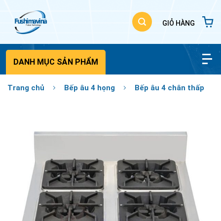
Bỏ
qua
nội
dung
DANH MỤC SẢN PHẨM
Trang chủ
Bếp âu 4 họng
Bếp âu 4 chân thấp