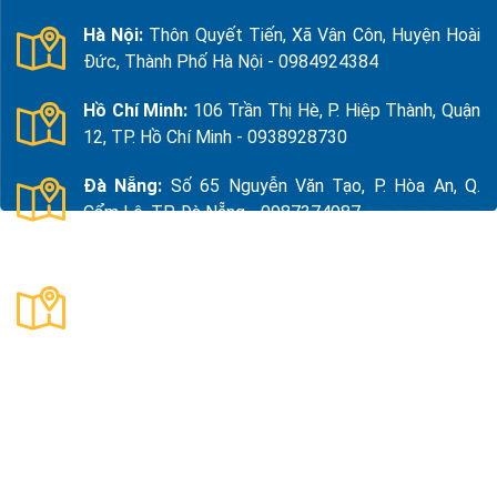
Hà Nội:
Thôn Quyết Tiến, Xã Vân Côn, Huyện Hoài
Đức, Thành Phố Hà Nội - 0984924384
Hồ Chí Minh:
106 Trần Thị Hè, P. Hiệp Thành, Quận
12, TP. Hồ Chí Minh - 0938928730
Đà Nẵng:
Số 65 Nguyễn Văn Tạo, P. Hòa An, Q.
Cẩm Lệ, TP. Đà Nẵng - 0987374987
Thanh Hóa:
Số 18, Đường 15, TDP Quảng Giao, P.
Nam Sầm Sơn, Thanh Hoá - 0983325784