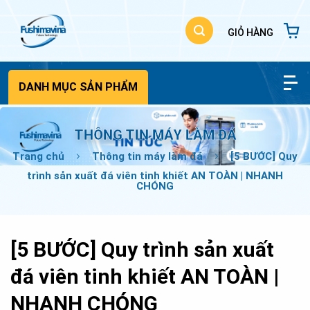
Bỏ
qua
nội
dung
DANH MỤC SẢN PHẨM
THÔNG TIN MÁY LÀM ĐÁ
Trang chủ
Thông tin máy làm đá
[5 BƯỚC] Quy
trình sản xuất đá viên tinh khiết AN TOÀN | NHANH
CHÓNG
[5 BƯỚC] Quy trình sản xuất
đá viên tinh khiết AN TOÀN |
NHANH CHÓNG