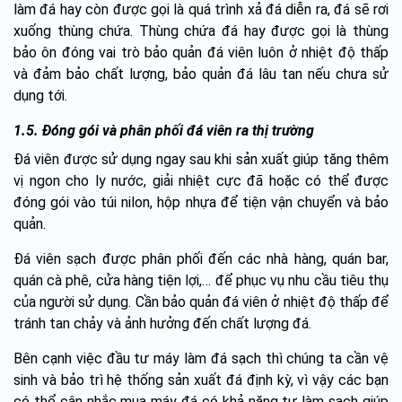
làm đá hay còn được gọi là quá trình xả đá diễn ra, đá sẽ rơi
xuống thùng chứa. Thùng chứa đá hay được gọi là thùng
bảo ôn đóng vai trò bảo quản đá viên luôn ở nhiệt độ thấp
và đảm bảo chất lượng, bảo quản đá lâu tan nếu chưa sử
dụng tới.
1.5. Đóng gói và phân phối đá viên ra thị trường
Đá viên được sử dụng ngay sau khi sản xuất giúp tăng thêm
vị ngon cho ly nước, giải nhiệt cực đã hoặc có thể được
đóng gói vào túi nilon, hộp nhựa để tiện vận chuyển và bảo
quản.
Đá viên sạch được phân phối đến các nhà hàng, quán bar,
quán cà phê, cửa hàng tiện lợi,… để phục vụ nhu cầu tiêu thụ
của người sử dụng. Cần bảo quản đá viên ở nhiệt độ thấp để
tránh tan chảy và ảnh hưởng đến chất lượng đá.
Bên cạnh việc đầu tư máy làm đá sạch thì chúng ta cần vệ
sinh và bảo trì hệ thống sản xuất đá định kỳ, vì vậy các bạn
có thể cân nhắc mua máy đá có khả năng tự làm sạch giúp