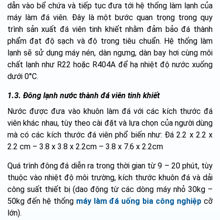
dẫn vào bể chứa và tiếp tục đưa tới hệ thống làm lạnh của
máy làm đá viên. Đây là một bước quan trọng trong quy
trình sản xuất đá viên tinh khiết nhằm đảm bảo đá thành
phẩm đạt độ sạch và độ trong tiêu chuẩn. Hệ thống làm
lạnh sẽ sử dụng máy nén, dàn ngưng, dàn bay hơi cùng môi
chất lạnh như R22 hoặc R404A để hạ nhiệt độ nước xuống
dưới 0°C.
1.3. Đông lạnh nước thành đá viên tinh khiết
Nước được đưa vào khuôn làm đá với các kích thước đá
viên khác nhau, tùy theo cài đặt và lựa chọn của người dùng
mà có các kích thước đá viên phổ biến như: Đá 2.2 x 2.2 x
2.2 cm – 3.8 x 3.8 x 2.2cm – 3.8 x 7.6 x 2.2cm
Quá trình đông đá diễn ra trong thời gian từ 9 – 20 phút, tùy
thuộc vào nhiệt độ môi trường, kích thước khuôn đá và dải
công suất thiết bị (dao động từ các dòng máy nhỏ 30kg –
50kg đến hệ thống
máy làm đá uống bia công nghiệp
cỡ
lớn).