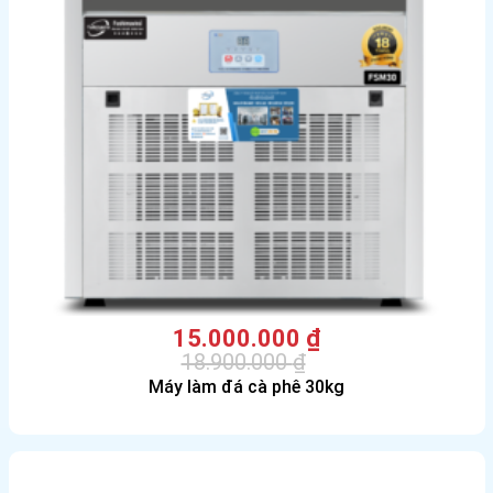
15.000.000
₫
18.900.000
₫
Giá
Giá
Máy làm đá cà phê 30kg
gốc
hiện
là:
tại
18.900.000 ₫.
là:
15.000.000 ₫.