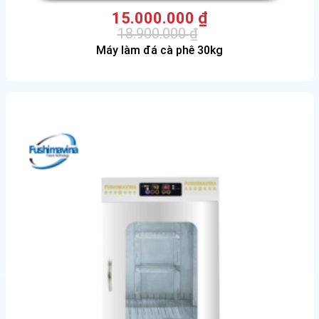
15.000.000
₫
18.900.000
₫
Giá
Giá
Máy làm đá cà phê 30kg
gốc
hiện
là:
tại
18.900.000 ₫.
là:
15.000.000 ₫.