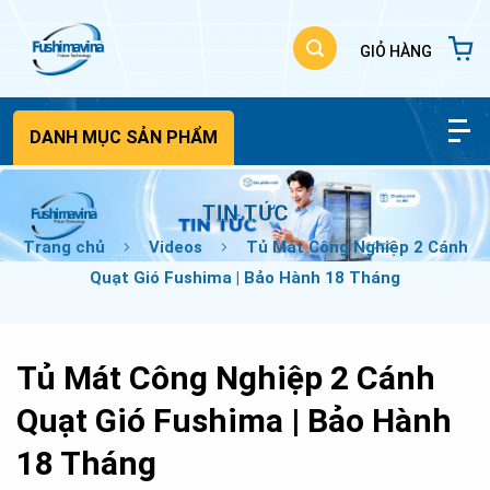
Bỏ
qua
nội
dung
DANH MỤC SẢN PHẨM
TIN TỨC
Trang chủ
Videos
Tủ Mát Công Nghiệp 2 Cánh
Quạt Gió Fushima | Bảo Hành 18 Tháng
Tủ Mát Công Nghiệp 2 Cánh
Quạt Gió Fushima | Bảo Hành
18 Tháng