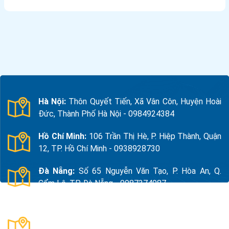
Hà Nội:
Thôn Quyết Tiến, Xã Vân Côn, Huyện Hoài
Đức, Thành Phố Hà Nội - 0984924384
Hồ Chí Minh:
106 Trần Thị Hè, P. Hiệp Thành, Quận
12, TP. Hồ Chí Minh - 0938928730
Đà Nẵng:
Số 65 Nguyễn Văn Tạo, P. Hòa An, Q.
Cẩm Lệ, TP. Đà Nẵng - 0987374987
Thanh Hóa:
Số 18, Đường 15, TDP Quảng Giao, P.